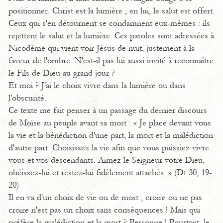
positionner. Christ est la lumière ; en lui, le salut est offert.
Ceux qui s'en détournent se condamnent eux-mêmes : ils
rejettent le salut et la lumière. Ces paroles sont adressées à
Nicodème qui vient voir Jésus de nuit, justement à la
faveur de l'ombre. N'est-il pas lui aussi invité à reconnaître
le Fils de Dieu au grand jour ?
Et moi ? J'ai le choix vivre dans la lumière ou dans
l'obscurité.
Ce texte me fait penser à un passage du dernier discours
de Moïse au peuple avant sa mort : « Je place devant vous
la vie et la bénédiction d'une part, la mort et la malédiction
d'autre part. Choisissez la vie afin que vous puissiez vivre
vous et vos descendants. Aimez le Seigneur votre Dieu,
obéissez-lui et restez-lui fidèlement attachés. » (Dt 30, 19-
20)
Il en va d'un choix de vie ou de mort ; croire ou ne pas
croire n'est pas un choix sans conséquences ! Mais qui
préfère la malédiction et la mort ? Personne ! Pourtant, le