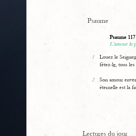
Psaume
Psaume 117 
L’amour le p
1
Louez le Seigne
fêtez-l
e
, tous les
2
Son amour enver
éternelle est la fi
Lectures du jour