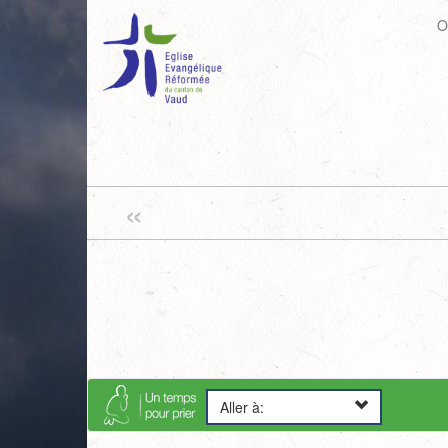
O
«
Aller à: