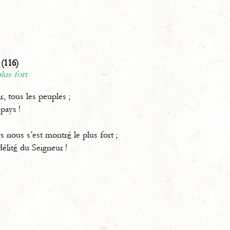
(116)
lus fort
u
r, tous les peuples ;
 pays !
s nous s’est montr
é
le plus fort ;
délit
é
du Seigneur !