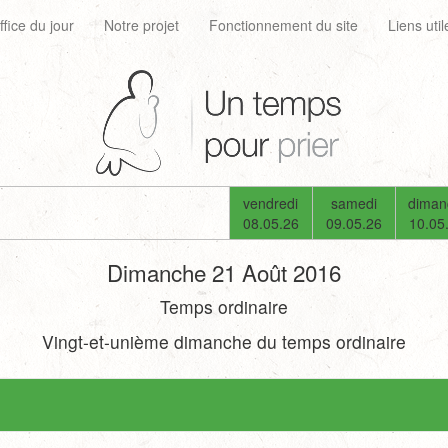
ffice du jour
Notre projet
Fonctionnement du site
Liens util
vendredi
samedi
diman
08.05.26
09.05.26
10.05
Dimanche 21 Août 2016
Temps ordinaire
Vingt-et-unième dimanche du temps ordinaire