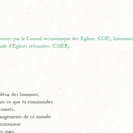
oposées par le Conseil œcuménique des Eglises (COE),
Intention
ale d’Eglises réformées (CMER)
 désir des hommes;
imer ce que tu commandes
promets,
changements de ce monde
 fermement
s joies,