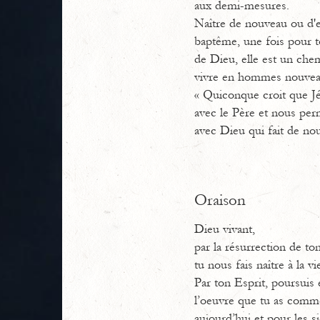
aux demi-mesures.
Naître de nouveau ou d'en
baptême, une fois pour to
de Dieu, elle est un chem
vivre en hommes nouvea
« Quiconque croit que Jés
avec le Père et nous per
avec Dieu qui fait de no
Oraison
Dieu vivant,
par la résurrection de ton
tu nous fais naître à la vi
Par ton Esprit, poursuis 
l’oeuvre que tu as comme
aujourd’hui et pour les si