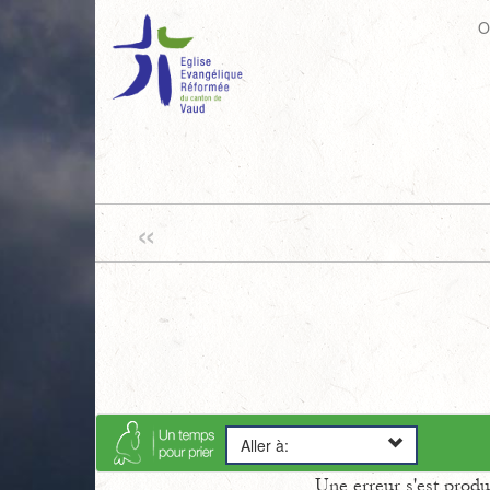
O
«
Aller à:
Une erreur s'est prod