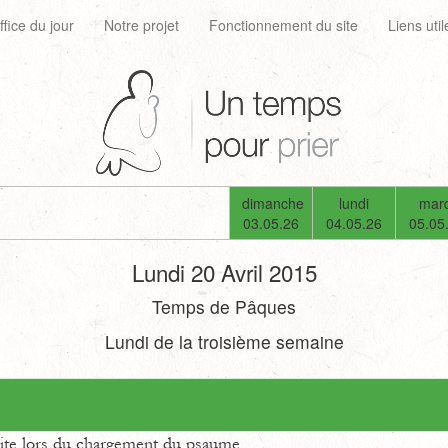
ffice du jour
Notre projet
Fonctionnement du site
Liens util
dimanche
lundi
mard
03.05.26
04.05.26
05.05
Lundi 20 Avril 2015
Temps de Pâques
Lundi de la troisième semaine
uite lors du chargement du psaume.