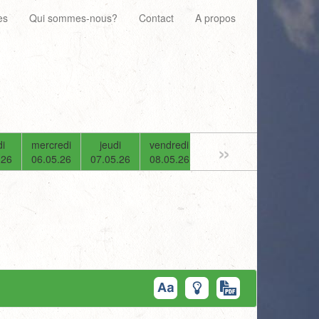
es
Qui sommes-nous?
Contact
A propos
»
i
mercredi
jeudi
vendredi
samedi
dimanche
.26
06.05.26
07.05.26
08.05.26
09.05.26
10.05.26