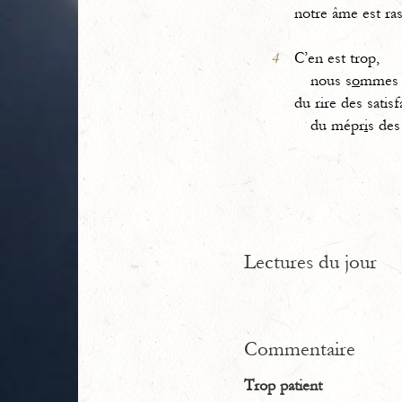
notre âme est ras
4
C’en est trop,
nous s
o
mmes r
du rire des satisfa
du mépr
i
s des
Lectures du jour
Commentaire
Trop patient