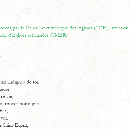
oposées par le Conseil œcuménique des Eglises (COE),
Intention
ale d’Eglises réformées (CMER)
rs indignes de toi,
tesse
re vie;
 trouver notre joie
ils,
uver,
le Saint-Esprit,