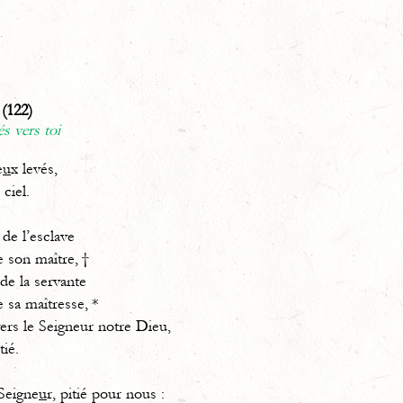
(122)
és vers toi
e
u
x levés,
 ciel.
de l’esclave
e son maître, †
e la servante
e sa maîtresse, *
ers le Seigneur notre Dieu,
tié.
 Seigne
u
r, pitié pour nous :