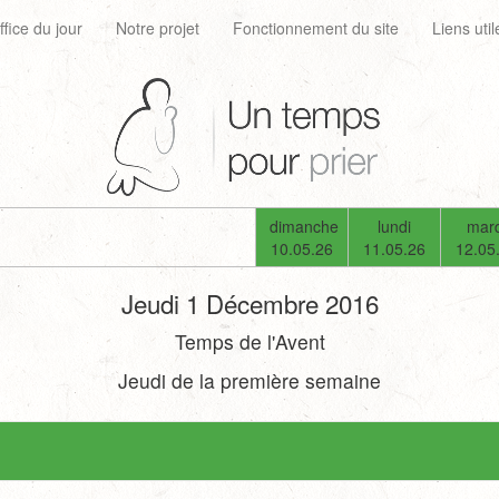
ffice du jour
Notre projet
Fonctionnement du site
Liens util
dimanche
lundi
mard
10.05.26
11.05.26
12.05
Jeudi 1 Décembre 2016
Temps de l'Avent
Jeudi de la première semaine