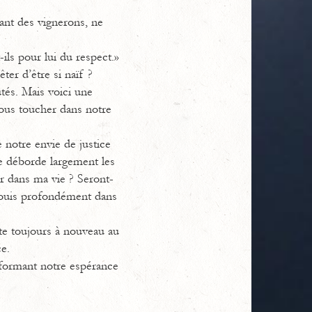
vant des vignerons, ne
-ils pour lui du respect.»
ter d’être si naïf ?
utés. Mais voici une
 nous toucher dans notre
 notre envie de justice
re déborde largement les
r dans ma vie ? Seront-
fouis profondément dans
te toujours à nouveau au
e.
sformant notre espérance