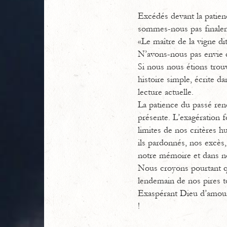
Excédés devant la patienc
sommes-nous pas finaleme
«Le maître de la vigne dit
N’avons-nous pas envie de 
Si nous nous étions trouv
histoire simple, écrite d
lecture actuelle.
La patience du passé ren
présente. L’exagération f
limites de nos critères 
ils pardonnés, nos excè
notre mémoire et dans no
Nous croyons pourtant q
lendemain de nos pires to
Exaspérant Dieu d’amour 
!