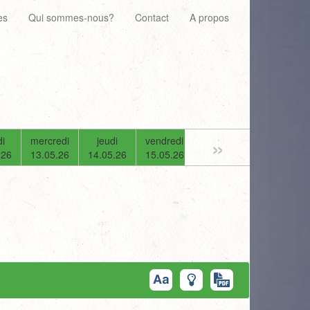
es
Qui sommes-nous?
Contact
A propos
»
i
mercredi
jeudi
vendredi
samedi
dimanche
.26
13.05.26
14.05.26
15.05.26
16.05.26
17.05.26