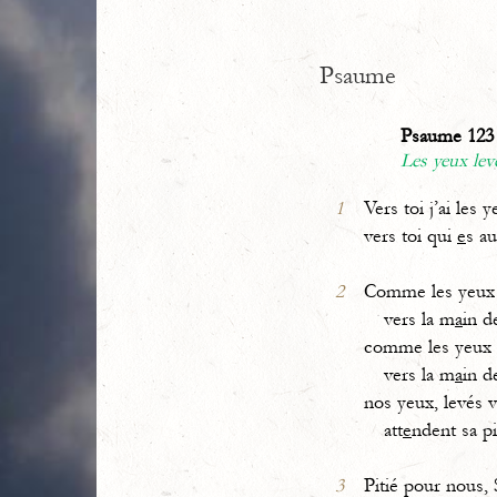
Psaume
Psaume 123 
Les yeux lev
1
Vers toi j’ai les y
vers toi qui
e
s au
2
Comme les yeux 
vers la m
a
in d
comme les yeux d
vers la m
a
in d
nos yeux, levés v
att
e
ndent sa pi
3
Pitié pour nous,