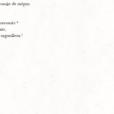
sasi
é
e de mépris.
assasiés *
its,
 orgueilleux !