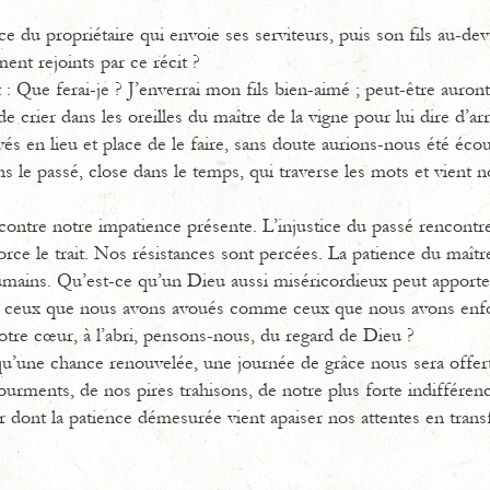
e du propriétaire qui envoie ses serviteurs, puis son fils au-de
nt rejoints par ce récit ?
 : Que ferai-je ? J’enverrai mon fils bien-aimé ; peut-être auront
crier dans les oreilles du maître de la vigne pour lui dire d’arrê
és en lieu et place de le faire, sans doute aurions-nous été éco
ans le passé, close dans le temps, qui traverse les mots et vient
contre notre impatience présente. L’injustice du passé rencontre
orce le trait. Nos résistances sont percées. La patience du maît
humains. Qu’est-ce qu’un Dieu aussi miséricordieux peut apporte
s, ceux que nous avons avoués comme ceux que nous avons en
tre cœur, à l’abri, pensons-nous, du regard de Dieu ?
u’une chance renouvelée, une journée de grâce nous sera offer
urments, de nos pires trahisons, de notre plus forte indifférenc
dont la patience démesurée vient apaiser nos attentes en tran