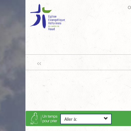
O
«
Aller à: