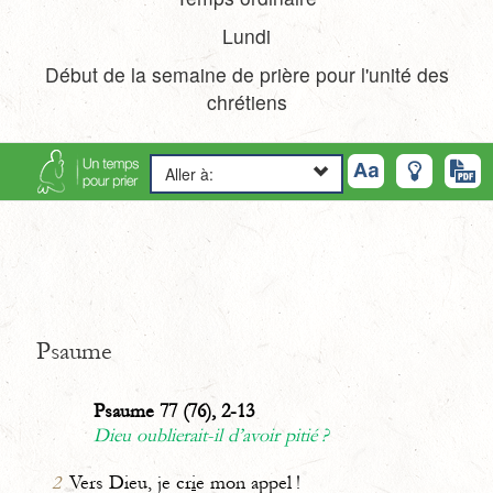
Lundi
Début de la semaine de prière pour l'unité des
chrétiens
Aller à:
Psaume
Psaume 77 (76), 2-13
Dieu oublierait-il d’avoir pitié ?
2
Vers Dieu, je cr
i
e mon appel !