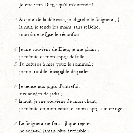
Je crie vers Die
u
: qu’il m’entende !
3
Au jour de la détresse, je ch
e
rche le Seigneur ; †
la nuit, je tends les m
a
ins sans relâche,
mon âme ref
u
se le réconfort.
4
Je me souviens de Die
u
, je me plains ;
je médite et mon espr
i
t défaille.
5
Tu refuses à mes ye
u
x le sommeil ;
je me trouble, incap
a
ble de parler.
6
Je pense aux jo
u
rs d’autrefois,
aux ann
é
es de jadis ;
7
la nuit, je me souvi
e
ns de mon chant,
je médite en mon cœur, et mon espr
i
t s’interroge.
8
Le Seigneur ne fera-t-
i
l que rejeter,
ne sera-t-il jamais pl
u
s favorable ?