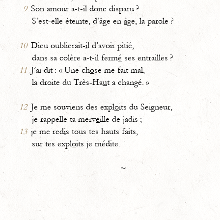
9
Son amour a-t-il d
o
nc disparu ?
S’est-elle éteinte, d’âge en
â
ge, la parole ?
10
Dieu oublierait-
i
l d’avoir pitié,
dans sa colère a-t-il ferm
é
ses entrailles ?
11
J’ai dit : « Une ch
o
se me fait mal,
la droite du Très-Ha
u
t a changé. »
12
Je me souviens des expl
o
its du Seigneur,
je rappelle ta merv
e
ille de jadis ;
13
je me red
i
s tous tes hauts faits,
sur tes expl
o
its je médite.
~