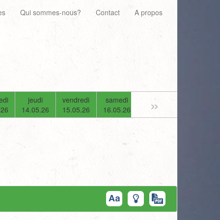
es
Qui sommes-nous?
Contact
A propos
»
edi
jeudi
vendredi
samedi
dimanche
lundi
.26
14.05.26
15.05.26
16.05.26
17.05.26
18.05.26