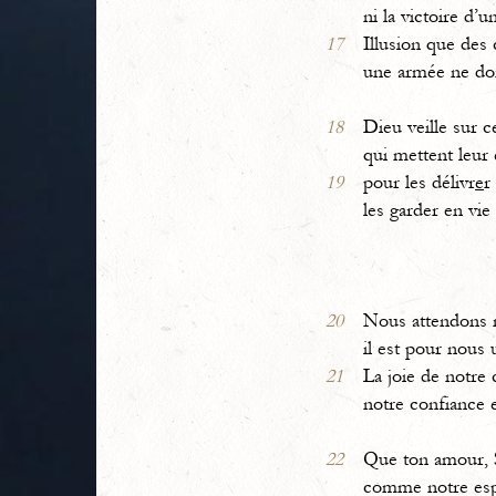
ni la victoire d’u
17
Illusion que des
une armée ne do
18
Dieu veille sur c
qui mettent leur
19
pour les délivr
e
r
les garder en vie
20
Nous attendons 
il est pour nous
21
La joie de notre
notre confiance 
22
Que ton amour, 
comme notre es