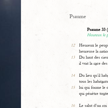
Psaume
Psaume 33 (
Heureux le p
12
Heureux le peupl
heureuse la natio
13
Du haut des cieu
il voit la r
a
ce de
14
Du lieu qu’il hab
tous les habit
a
nts
15
lui qui forme le
qui pénètre to
u
t
16
Le salut d’un roi