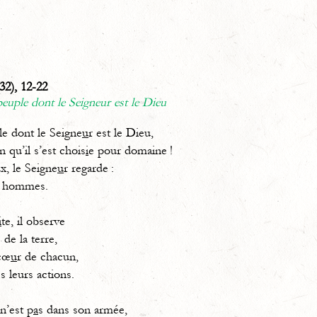
32), 12-22
euple dont le Seigneur est le Dieu
e dont le Seigne
u
r est le Dieu,
n qu’il s’est chois
i
e pour domaine !
x, le Seigne
u
r regarde :
s hommes.
i
te, il observe
 de la terre,
 cœ
u
r de chacun,
es leurs actions.
 n’est p
a
s dans son armée,