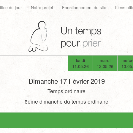
ffice du jour
Notre projet
Fonctionnement du site
Liens util
lundi
mardi
mercr
11.05.26
12.05.26
13.05
Dimanche 17 Février 2019
Temps ordinaire
6ème dimanche du temps ordinaire