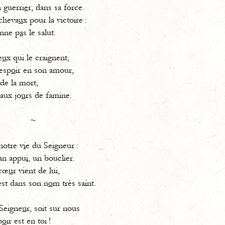
n guerri
e
r, dans sa force.
 cheva
u
x pour la victoire :
nne p
a
s le salut.
e
u
x qui le craignent,
 esp
o
ir en son amour,
 de la mort,
 aux jo
u
rs de famine.
~
notre v
i
e du Seigneur :
 un appu
i
, un bouclier.
 cœ
u
r vient de lui,
est dans son n
o
m très saint.
Seigne
u
r, soit sur nous
p
o
ir est en toi !