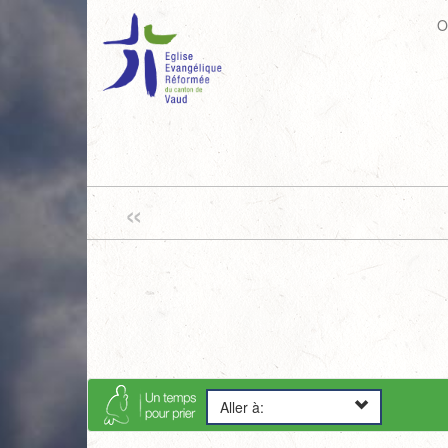
O
«
Aller à: