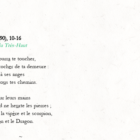
90), 10-16
du Très-Haut
ourr
a
te toucher,
roch
e
r de ta demeure :
 à ses anges
to
u
s tes chemins.
ur leurs mains
d ne he
u
rte les pierres ;
la vip
è
re et le scorpion,
o
n et le Dragon.
~