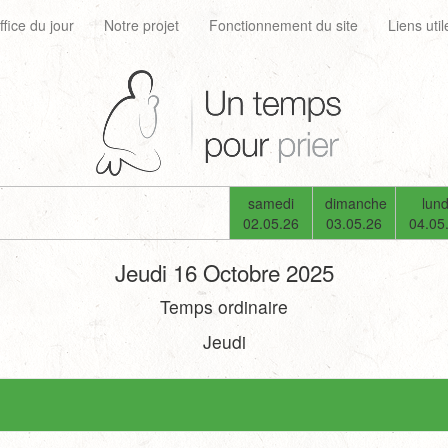
ffice du jour
Notre projet
Fonctionnement du site
Liens util
samedi
dimanche
lund
02.05.26
03.05.26
04.05
Jeudi 16 Octobre 2025
Temps ordinaire
Jeudi