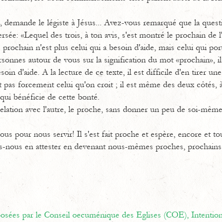
 demande le légiste à Jésus... Avez-vous remarqué que la quest
versée: «Lequel des trois, à ton avis, s'est montré le prochain d
e prochain n'est plus celui qui a besoin d'aide, mais celui qui po
rsonnes autour de vous sur la signification du mot «prochain», i
soin d'aide. A la lecture de ce texte, il est difficile d'en tirer un
t pas forcement celui qu'on croit ; il est même des deux côtés, à 
qui bénéficie de cette bonté.
lation avec l'autre, le proche, sans donner un peu de soi-même
us pour nous servir! Il s'est fait proche et espère, encore et t
ns-nous en attester en devenant nous-mêmes proches, prochains
oposées par le Conseil oecuménique des Eglises (COE),
Intentio