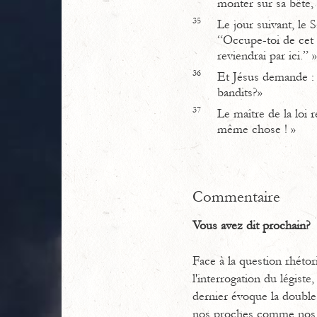
monter sur sa bête,
35
Le jour suivant, le S
“Occupe-toi de cet
reviendrai par ici.” »
36
Et Jésus demande : «
bandits?»
37
Le maître de la loi r
même chose ! »
Commentaire
Vous avez dit prochain?
Face à la question rhétor
l'interrogation du légist
dernier évoque la double 
nos proches comme nos lo