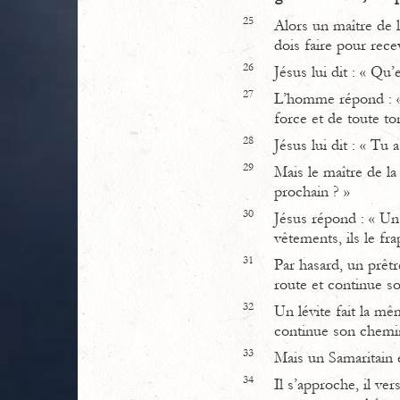
25
Alors un maître de l
dois faire pour rece
26
Jésus lui dit : « Qu
27
L’homme répond : « 
force et de toute t
28
Jésus lui dit : « Tu 
29
Mais le maître de la
prochain ? »
30
Jésus répond : « Un
vêtements, ils le fra
31
Par hasard, un prêtr
route et continue s
32
Un lévite fait la mêm
continue son chemi
33
Mais un Samaritain e
34
Il s’approche, il ver