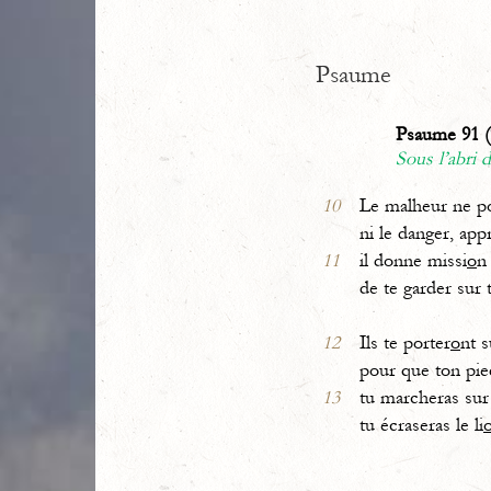
Psaume
Psaume 91 (
Sous l’abri 
10
Le malheur ne p
ni le danger, app
11
il donne missi
o
n
de te garder sur 
12
Ils te porter
o
nt s
pour que ton pie
13
tu marcheras sur 
tu écraseras le li