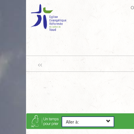
O
«
Aller à: