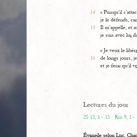
14
« Puisqu’il s’att
je le défends, car
15
Il m’appelle, et 
je suis avec lu
i
da
« Je veux le libér
16
de longs jours, j
et je ferai qu’il v
Lectures du jour
2S 12, 1 - 15
Rm 9, 1 - 
Évangile selon Luc, Chap.