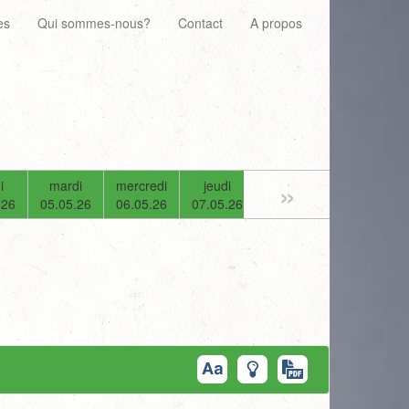
es
Qui sommes-nous?
Contact
A propos
»
i
mardi
mercredi
jeudi
vendredi
samedi
.26
05.05.26
06.05.26
07.05.26
08.05.26
09.05.26