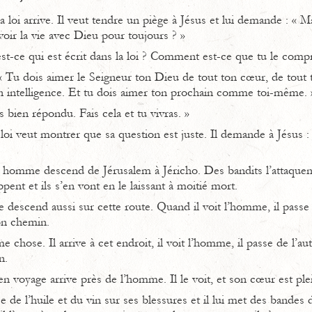
a loi arrive. Il veut tendre un piège à Jésus et lui demande : « M
voir la vie avec Dieu pour toujours ? »
’est-ce qui est écrit dans la loi ? Comment est-ce que tu le comp
Tu dois aimer le Seigneur ton Dieu de tout ton cœur, de tout to
on intelligence. Et tu dois aimer ton prochain comme toi-même. 
as bien répondu. Fais cela et tu vivras. »
 loi veut montrer que sa question est juste. Il demande à Jésus 
 homme descend de Jérusalem à Jéricho. Des bandits l’attaquent.
ppent et ils s’en vont en le laissant à moitié mort.
e descend aussi sur cette route. Quand il voit l’homme, il passe 
on chemin.
e chose. Il arrive à cet endroit, il voit l’homme, il passe de l’au
n.
n voyage arrive près de l’homme. Il le voit, et son cœur est plei
se de l’huile et du vin sur ses blessures et il lui met des bandes de