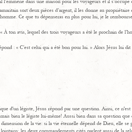
 il l’emmène dans une maison pour les voyageurs et il s’occupe d
amaritain sort deux pièces d’argent, il les donne au propriétaire de
 homme. Ce que tu dépenseras en plus pour lui, je le rembour
 À ton avis, lequel des trois voyageurs a été le prochain de l’
épond : « C’est celui qui a été bon pour lui. » Alors Jésus lui dit : 
ique d'un légiste, Jésus répond par une question. Ainsi, ce n'est
e, mais bien le légiste lui-même! Aussi bien dans sa question que
dimension de la vie: si la vie éternelle dépend de Dieu, elle se p
intains; les deux commandements cités parlent aussi de la rela