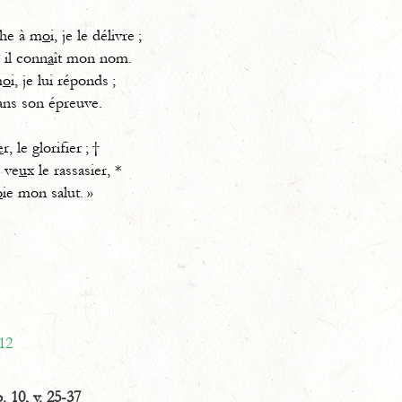
ache à m
o
i, je le délivre ;
 il conn
a
ît mon nom.
m
o
i, je lui réponds ;
ns son épreuve.
e
r, le glorifier ; †
e ve
u
x le rassasier, *
o
ie mon salut. »
12
 10, v. 25-37