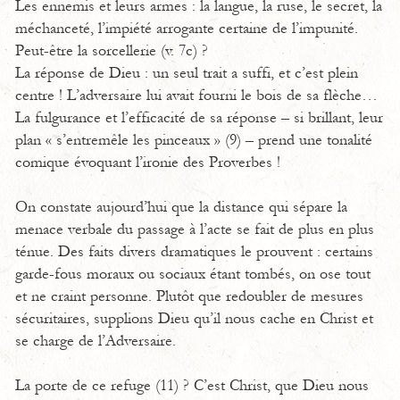
Les ennemis et leurs armes : la langue, la ruse, le secret, la
méchanceté, l’impiété arrogante certaine de l’impunité.
Peut-être la sorcellerie (v. 7c) ?
La réponse de Dieu : un seul trait a suffi, et c’est plein
centre ! L’adversaire lui avait fourni le bois de sa flèche…
La fulgurance et l’efficacité de sa réponse – si brillant, leur
plan « s’entremêle les pinceaux » (9) – prend une tonalité
comique évoquant l’ironie des Proverbes !
On constate aujourd’hui que la distance qui sépare la
menace verbale du passage à l’acte se fait de plus en plus
ténue. Des faits divers dramatiques le prouvent : certains
garde-fous moraux ou sociaux étant tombés, on ose tout
et ne craint personne. Plutôt que redoubler de mesures
sécuritaires, supplions Dieu qu’il nous cache en Christ et
se charge de l’Adversaire.
La porte de ce refuge (11) ? C’est Christ, que Dieu nous