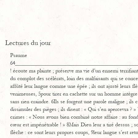
Lectures du jour
Psaume
64____________________________________________
! écoute ma plainte ; préserve ma vie d’un ennemi terrifian
du complot des scélérats, loin des malfaisants qui se concer
affûté leur langue comme une épée ; ils ont ajusté leurs flè
venimeuses, 5pour tirer en cachette sur un homme intègre : 
sans rien craindre. 6Ils se forgent une parole maligne ; ils 
dissimuler des pièges ; ils disent : « Qui s’en apercevra ? 
crimes : « Nous avons bien combiné notre affaire : au fon
cœur est impénétrable ! » 8Mais Dieu leur a tiré dessus ; so
flèche : ce sont leurs propres coups, 9leur langue s’est re