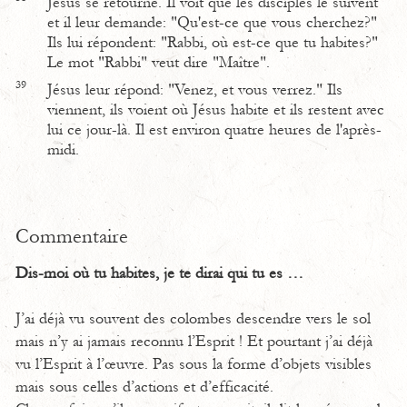
Jésus se retourne. Il voit que les disciples le suivent
et il leur demande: "Qu'est-ce que vous cherchez?"
Ils lui répondent: "Rabbi, où est-ce que tu habites?"
Le mot "Rabbi" veut dire "Maître".
39
Jésus leur répond: "Venez, et vous verrez." Ils
viennent, ils voient où Jésus habite et ils restent avec
lui ce jour-là. Il est environ quatre heures de l'après-
midi.
Commentaire
Dis-moi où tu habites, je te dirai qui tu es …
J’ai déjà vu souvent des colombes descendre vers le sol
mais n’y ai jamais reconnu l’Esprit ! Et pourtant j’ai déjà
vu l’Esprit à l’œuvre. Pas sous la forme d’objets visibles
mais sous celles d’actions et d’efficacité.