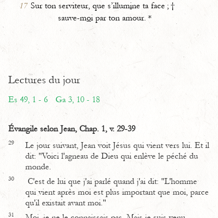
17
Sur ton serviteur, que s’illum
i
ne ta face ; †
sauve-m
o
i par ton amour. *
Lectures du jour
Es 49, 1 - 6
Ga 3, 10 - 18
Évangile selon Jean, Chap. 1, v. 29-39
29
Le jour suivant, Jean voit Jésus qui vient vers lui. Et il
dit: "Voici l'agneau de Dieu qui enlève le péché du
monde.
30
C'est de lui que j'ai parlé quand j'ai dit: "L'homme
qui vient après moi est plus important que moi, parce
qu'il existait avant moi."
31
Moi, je ne le connaissais pas. Mais je suis venu