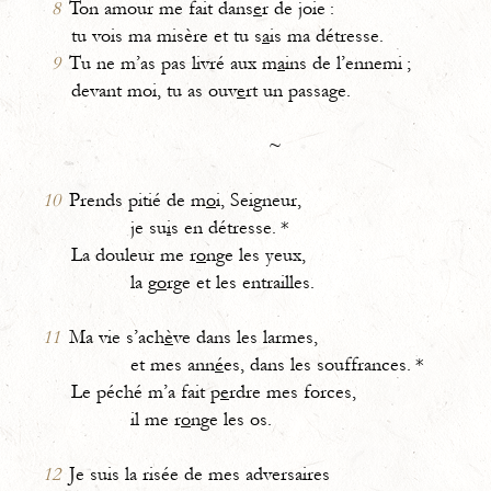
8
Ton amour me fait dans
e
r de joie :
tu vois ma misère et tu s
a
is ma détresse.
9
Tu ne m’as pas livré aux m
a
ins de l’ennemi ;
devant moi, tu as ouv
e
rt un passage.
~
10
Prends pitié de m
o
i, Seigneur,
je su
i
s en détresse. *
La douleur me r
o
nge les yeux,
la g
o
rge et les entrailles.
11
Ma vie s’ach
è
ve dans les larmes,
et mes ann
é
es, dans les souffrances. *
Le péché m’a fait p
e
rdre mes forces,
il me r
o
nge les os.
12
Je suis la risée de mes adversaires