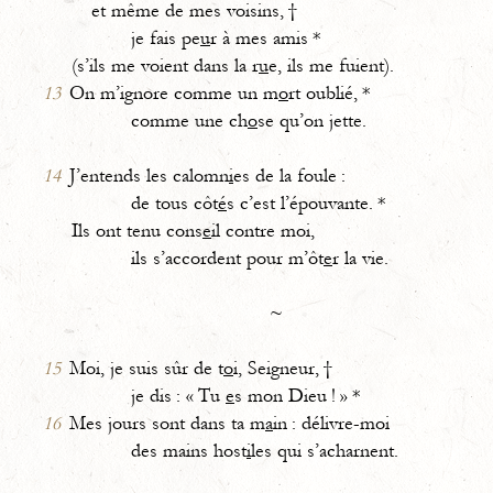
et même de mes voisins, †
je fais pe
u
r à mes amis *
(s’ils me voient dans la r
u
e, ils me fuient).
13
On m’ignore comme un m
o
rt oublié, *
comme une ch
o
se qu’on jette.
14
J’entends les calomn
i
es de la foule :
de tous côt
é
s c’est l’épouvante. *
Ils ont tenu cons
e
il contre moi,
ils s’accordent pour m’ôt
e
r la vie.
~
15
Moi, je suis sûr de t
o
i, Seigneur, †
je dis : « Tu
e
s mon Dieu ! » *
16
Mes jours sont dans ta m
a
in : délivre-moi
des mains host
i
les qui s’acharnent.