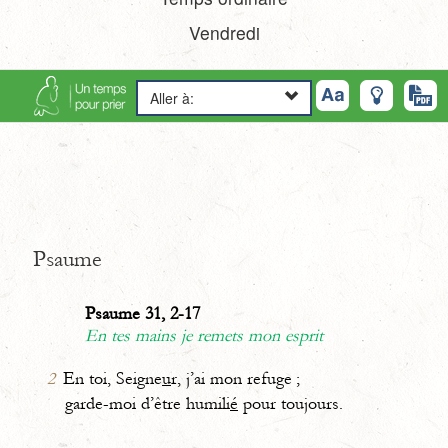
Vendredi
Aller à:
Psaume
Psaume 31, 2-17
En tes mains je remets mon esprit
2
En toi, Seigne
u
r, j’ai mon refuge ;
garde-moi d’être humili
é
pour toujours.