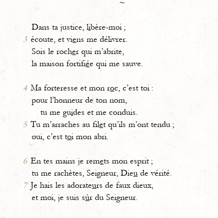
~
Dans ta justice, l
i
bère-moi ;
3
écoute, et vi
e
ns me délivrer.
Sois le roch
e
r qui m’abrite,
la maison fortifi
é
e qui me sauve.
4
Ma forteresse et mon r
o
c, c’est toi :
pour l’honneur de ton nom,
tu me gu
i
des et me conduis.
5
Tu m’arraches au fil
e
t qu’ils m’ont tendu ;
oui, c’est t
o
i mon abri.
6
En tes mains je rem
e
ts mon esprit ;
tu me rachètes, Seigneur, Die
u
de vérité.
7
Je hais les adorate
u
rs de faux dieux,
et moi, je suis s
û
r du Seigneur.