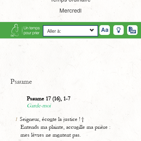
Mercredi
Aller à:
Psaume
Psaume 17 (16), 1-7
Garde-moi
1
Seigneur, éco
u
te la justice ! †
Entends ma plainte, accu
e
ille ma prière :
mes lèvres ne m
e
ntent pas.