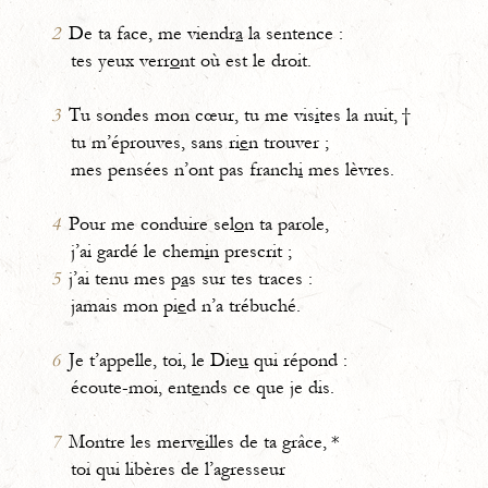
2
De ta face, me viendr
a
la sentence :
tes yeux verr
o
nt où est le droit.
3
Tu sondes mon cœur, tu me vis
i
tes la nuit, †
tu m’éprouves, sans ri
e
n trouver ;
mes pensées n’ont pas franch
i
mes lèvres.
4
Pour me conduire sel
o
n ta parole,
j’ai gardé le chem
i
n prescrit ;
5
j’ai tenu mes p
a
s sur tes traces :
jamais mon pi
e
d n’a trébuché.
6
Je t’appelle, toi, le Die
u
qui répond :
écoute-moi, ent
e
nds ce que je dis.
7
Montre les merv
e
illes de ta grâce, *
toi qui libères de l’agresseur