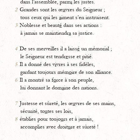
dans l’assemblée, parm
i
les justes.
2
Grandes sont les œ
u
vres du Seigneur ;
tous ceux qui les
a
iment s’en instruisent.
3
Noblesse et beaut
é
dans ses actions :
à jamais se maintiendr
a
sa justice.
4
De ses merveilles il a laiss
é
un mémorial ;
le Seigneur est tendr
e
sse et pitié.
5
Il a donné des v
i
vres à ses fidèles,
gardant toujours mém
o
ire de son alliance.
6
Il a montré sa f
o
rce à son peuple,
lui donnant le dom
a
ine des nations.
7
Justesse et sûreté, les œ
u
vres de ses mains,
sécurité, to
u
tes ses lois,
8
établies pour toujo
u
rs et à jamais,
accomplies avec droit
u
re et sûreté !