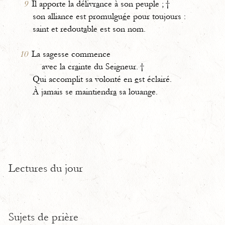
9
Il apporte la délivr
a
nce à son peuple ; †
son alliance est promulgu
é
e pour toujours :
saint et redout
a
ble est son nom.
10
La sagesse commence
avec la cr
a
inte du Seigneur. †
Qui accomplit sa volonté en
e
st éclairé.
À jamais se maintiendr
a
sa louange.
Lectures du jour
Sujets de prière