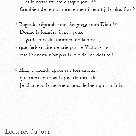
et le cœur attrist
é
chaque jour ? *
Combien de temps mon ennemi sera-t-
i
l le plus fort ?
4
Regarde, réponds-moi, Seigne
u
r mon Dieu ! *
Donne la lumière à mes yeux,
garde-moi du somm
e
il de la mort ;
5
que l’adversaire ne crie p
a
s : « Victoire ! »
que l’ennemi n’ait pas la j
o
ie de ma défaite !
6
Moi, je prends appu
i
sur ton amour ; †
que mon cœur ait la j
o
ie de ton salut !
Je chanterai le Seigneur pour le bi
e
n qu’il m’a fait.
Lectures du jour