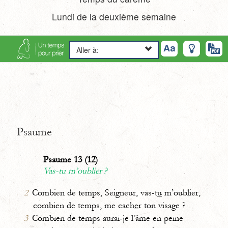
Lundi de la deuxième semaine
Aller à:
Psaume
Psaume 13 (12)
Vas-tu m’oublier ?
2
Combien de temps, Seigneur, vas-t
u
m’oublier,
combien de temps, me cach
e
r ton visage ?
3
Combien de temps aurai-je l’âme en peine