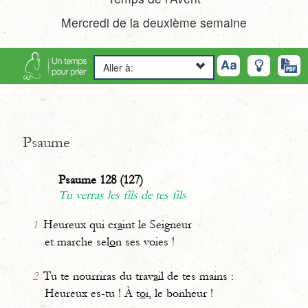
Mercredi de la deuxième semaine
Aller à:
Psaume
Psaume 128 (127)
Tu verras les fils de tes fils
1
Heureux qui cr
a
int le Seigneur
et marche sel
o
n ses voies !
2
Tu te nourriras du trav
a
il de tes mains :
Heureux es-tu ! À t
o
i, le bonheur !