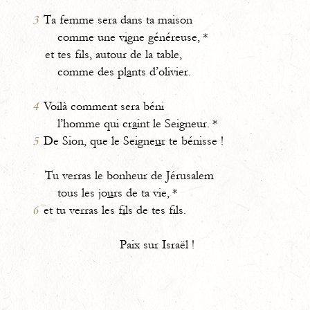
3
Ta femme sera dans ta maison
comme une v
i
gne généreuse, *
et tes fils, autour de la table,
comme des pl
a
nts d’olivier.
4
Voilà comment sera béni
l’homme qui cr
a
int le Seigneur. *
5
De Sion, que le Seigne
u
r te bénisse !
Tu verras le bonheur de Jérusalem
tous les jo
u
rs de ta vie, *
6
et tu verras les f
i
ls de tes fils.
Paix sur Israël !