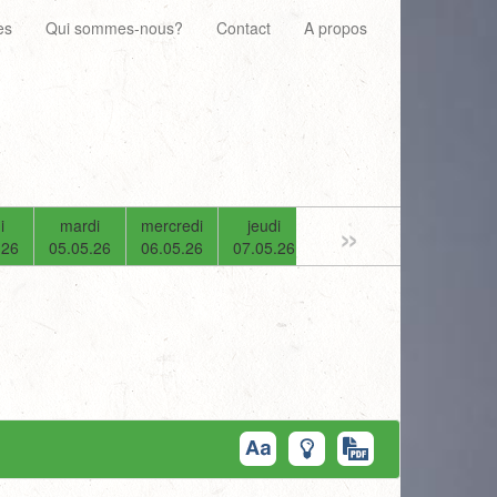
es
Qui sommes-nous?
Contact
A propos
»
i
mardi
mercredi
jeudi
vendredi
samedi
.26
05.05.26
06.05.26
07.05.26
08.05.26
09.05.26