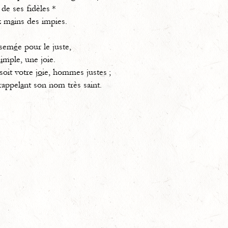
 de ses fidèles *
x m
a
ins des impies.
 sem
é
e pour le juste,
s
i
mple, une joie.
oit votre j
o
ie, hommes justes ;
rappel
a
nt son nom très saint.