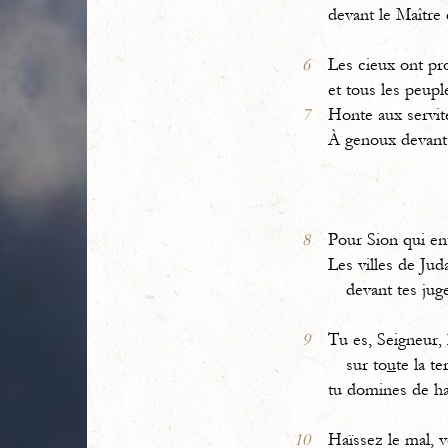
devant le Maître 
6
Les cieux ont pr
et tous les peupl
7
Honte aux servite
À genoux devant
8
Pour Sion qui en
Les villes de Jud
devant tes jug
9
Tu es, Seigneur,
sur to
u
te la te
tu domines de h
10
Haïssez le mal, 