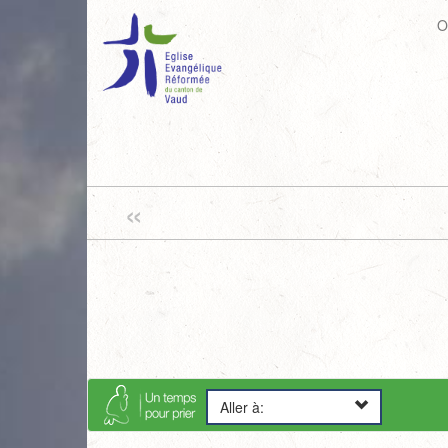
O
«
Aller à: