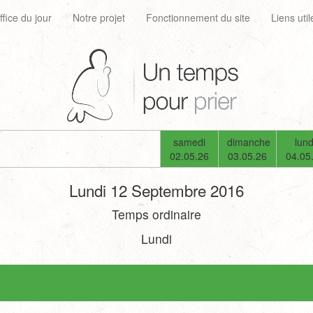
ffice du jour
Notre projet
Fonctionnement du site
Liens util
samedi
dimanche
lund
02.05.26
03.05.26
04.05
Lundi 12 Septembre 2016
Temps ordinaire
Lundi