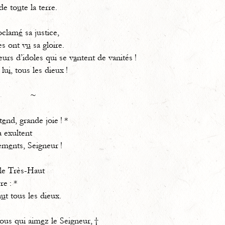
de to
u
te la terre.
oclam
é
sa justice,
es ont v
u
sa gloire.
urs d’idoles qui se v
a
ntent de vanités !
 lu
i
, tous les dieux !
~
t
e
nd, grande joie ! *
a exultent
em
e
nts, Seigneur !
 le Très-Haut
rre : *
a
u
t tous les dieux.
vous qui aim
e
z le Seigneur, †