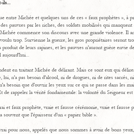
ils...
gue entre Michée et quelques uns de ces « faux prophètes », à pr
on des pauvres par les riches, des soldats mobilisés qui manquent 
s. Michée commence son discours avec une grande violence. Il an
voulu trop. Survienne la guerre, les gros propriétaires seront t
produit de leurs rapines, et les pauvres n'auront guère envie d
 aujourd'hui...
ent en traitant Michée de délirant. Mais ce sont eux qui déliren
 lui, n'a pas besoin d'alcool, ni de drogues, ni de rites sacrés, 
 n'a besoin que d'ouvrir les yeux sur ce qui se passe dans les ma
 Et de rappeler la vérité fondamentale: la volonté du Seigneur est 
vrai et faux prophète, vraie et fausse cérémonie, vraie et fausse p
y a souvent que l'épaisseur d'un « papier bible ».
 vrai pour nous, appelés que nous sommes à avoir de bons yeux,