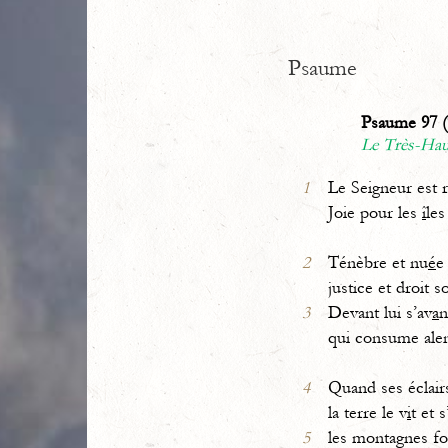
Psaume
Psaume 97 (
Le Très-Haut
1
Le Seigneur est r
Joie pour les
î
les
2
Ténèbre et nu
é
e
justice et droit s
3
Devant lui s’av
a
n
qui consume ale
4
Quand ses éclair
la terre le v
i
t et s
5
les montagnes f