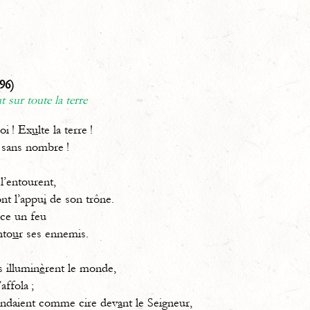
96)
 sur toute la terre
oi ! Ex
u
lte la terre !
 sans nombre !
 l’entourent,
ont l’appu
i
de son trône.
ce un feu
nto
u
r ses ennemis.
s illumin
è
rent le monde,
’affola ;
ondaient comme cire dev
a
nt le Seigneur,