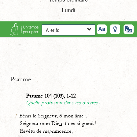
Lundi
Aller à:
Psaume
Psaume 104 (103), 1-12
Quelle profusion dans tes œuvres !
1
Bénis le Seigne
u
r, ô mon âme ;
Seigneur mon Die
u
, tu es si grand !
Revêt
u
de magnificence,