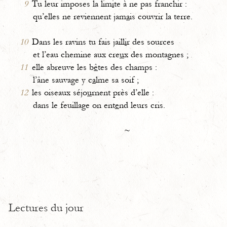
9
Tu leur imposes la lim
i
te à ne pas franchir :
qu’elles ne reviennent jam
a
is couvrir la terre.
10
Dans les ravins tu fais jaill
i
r des sources
et l’eau chemine aux cre
u
x des montagnes ;
11
elle abreuve les b
ê
tes des champs :
l’âne sauvage y c
a
lme sa soif ;
12
les oiseaux séjo
u
rnent près d’elle :
dans le feuillage on ent
e
nd leurs cris.
~
Lectures du jour