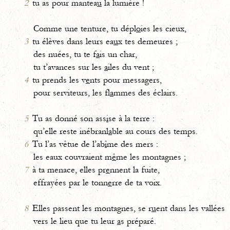
2
tu as pour mantea
u
la lumière !
Comme une tenture, tu dépl
o
ies les cieux,
3
tu élèves dans leurs ea
u
x tes demeures ;
des nuées, tu te f
a
is un char,
tu t’avances sur les
a
iles du vent ;
4
tu prends les v
e
nts pour messagers,
pour serviteurs, les fl
a
mmes des éclairs.
5
Tu as donné son ass
i
se à la terre :
qu’elle reste inébranl
a
ble au cours des temps.
6
Tu l’as vêtue de l’ab
î
me des mers :
les eaux couvraient m
ê
me les montagnes ;
7
à ta menace, elles pr
e
nnent la fuite,
effrayées par le tonn
e
rre de ta voix.
8
Elles passent les montagnes, se r
u
ent dans les vallées
vers le lieu que tu leur
a
s préparé.