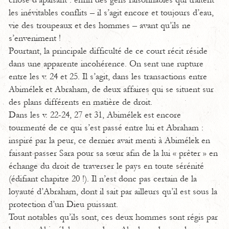
chose d’apaisant : enfin des gens raisonnables qui traitent
les inévitables conflits – il s’agit encore et toujours d’eau,
vie des troupeaux et des hommes – avant qu’ils ne
s’enveniment !
Pourtant, la principale difficulté de ce court récit réside
dans une apparente incohérence. On sent une rupture
entre les v. 24 et 25. Il s’agit, dans les transactions entre
Abimélek et Abraham, de deux affaires qui se situent sur
des plans différents en matière de droit.
Dans les v. 22-24, 27 et 31, Abimélek est encore
tourmenté de ce qui s’est passé entre lui et Abraham :
inspiré par la peur, ce dernier avait menti à Abimélek en
faisant passer Sara pour sa sœur afin de la lui « prêter » en
échange du droit de traverser le pays en toute sérénité
(édifiant chapitre 20 !). Il n’est donc pas certain de la
loyauté d’Abraham, dont il sait par ailleurs qu’il est sous la
protection d’un Dieu puissant.
Tout notables qu’ils sont, ces deux hommes sont régis par