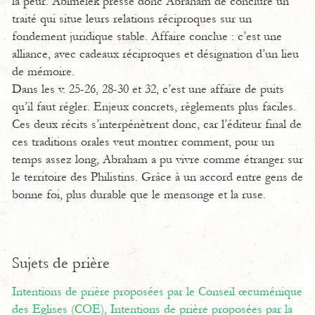
la peur. Abimélek presse donc Abraham de conclure un
traité qui situe leurs relations réciproques sur un
fondement juridique stable. Affaire conclue : c’est une
alliance, avec cadeaux réciproques et désignation d’un lieu
de mémoire.
Dans les v. 25-26, 28-30 et 32, c’est une affaire de puits
qu’il faut régler. Enjeux concrets, règlements plus faciles.
Ces deux récits s’interpénètrent donc, car l’éditeur final de
ces traditions orales veut montrer comment, pour un
temps assez long, Abraham a pu vivre comme étranger sur
le territoire des Philistins. Grâce à un accord entre gens de
bonne foi, plus durable que le mensonge et la ruse.
Sujets de prière
Intentions de prière proposées par le Conseil œcuménique
des Eglises (COE),
Intentions de prière proposées par la