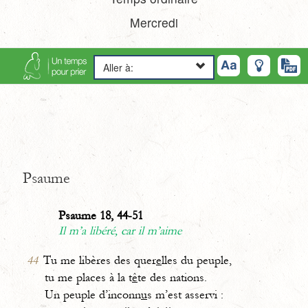
Mercredi
Aller à:
Psaume
Psaume 18, 44-51
Il m’a libéré, car il m’aime
44
Tu me libères des quer
e
lles du peuple,
tu me places à la t
ê
te des nations.
Un peuple d’inconn
u
s m’est asservi :