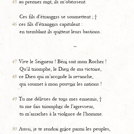
45
au premier m
o
t, ils m’obéissent.
Ces fils d’étrang
e
rs se soumettent ; †
46
ces fils d’étrang
e
rs capitulent :
en tremblant ils qu
i
ttent leurs bastions.
~
47
Vive le Seigneur ! Bén
i
soit mon Rocher !
Qu’il triomphe, le Die
u
de ma victoire,
48
ce Dieu qui m’acc
o
rde la revanche,
qui soumet à mon pouv
o
ir les nations !
49
Tu me délivres de to
u
s mes ennemis, †
tu me fais triomph
e
r de l’agresseur,
tu m’arraches à la viol
e
nce de l’homme.
50
Aussi, je te rendrai gr
â
ce parmi les peuples,