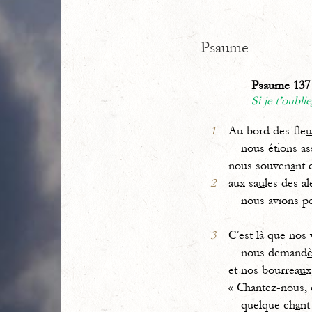
Psaume
Psaume 137 
Si je t’oublie
1
Au bord des fle
u
nous étions as
nous souven
a
nt 
2
aux sa
u
les des a
nous avi
o
ns p
3
C’est l
à
que nos 
nous demand
et nos bourrea
u
x
« Chantez-no
u
s, 
quelque ch
a
nt