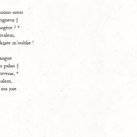
erions-nous
eigneur †
angère ? *
rusalem,
r
o
ite m’oublie !
langue
 palais †
uvenir, *
salem,
 ma joie.