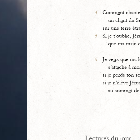
4
Comm
e
nt chant
un ch
a
nt du S
sur une t
e
rre étr
5
Si je t’oubl
i
e, Jé
que ma main d
6
Je ve
u
x que ma 
s’att
a
che à mon
si je p
e
rds ton so
si je n’él
è
ve Jéru
au somm
e
t de
Lectures du jour