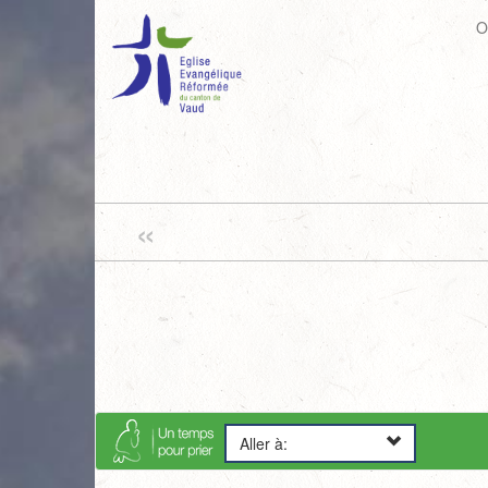
O
«
Aller à: