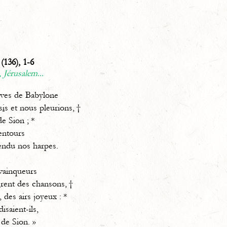
(136), 1-6
, Jérusalem...
ves de Babylone
s
i
s et nous pleurions, †
de Sion ; *
lentours
endu nos harpes.
vainqueurs
è
rent des chansons, †
, des airs joyeux : *
disaient-ils,
 de Sion. »