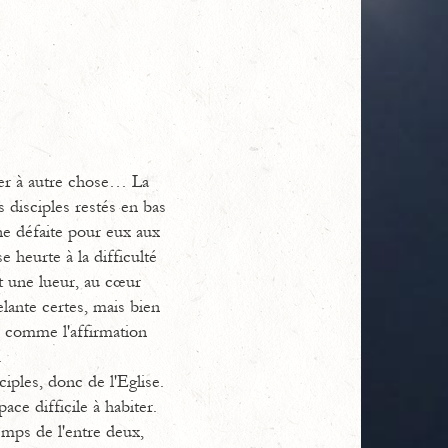
asser à autre chose… La
s disciples restés en bas
une défaite pour eux aux
e heurte à la difficulté
t une lueur, au cœur
lante certes, mais bien
e comme l'affirmation
.
ciples, donc de l'Eglise.
ace difficile à habiter.
emps de l'entre deux,