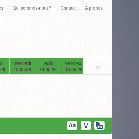
es
Qui sommes-nous?
Contact
A propos
»
i
mercredi
jeudi
vendredi
samedi
dimanche
.26
13.05.26
14.05.26
15.05.26
16.05.26
17.05.26