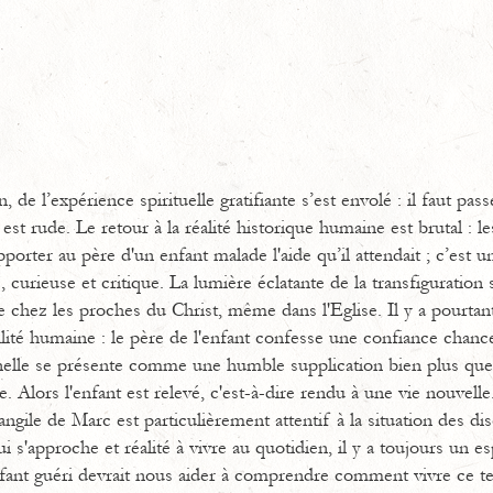
, de l’expérience spirituelle gratifiante s’est envolé : il faut p
st rude. Le retour à la réalité historique humaine est brutal : le
porter au père d'un enfant malade l'aide qu’il attendait ; c’est 
 curieuse et critique. La lumière éclatante de la transfiguration s
chez les proches du Christ, même dans l'Eglise. Il y a pourtan
ité humaine : le père de l'enfant confesse une confiance chance
rnelle se présente comme une humble supplication bien plus qu
. Alors l'enfant est relevé, c'est-à-dire rendu à une vie nouvelle
angile de Marc est particulièrement attentif à la situation des dis
s'approche et réalité à vivre au quotidien, il y a toujours un esp
enfant guéri devrait nous aider à comprendre comment vivre ce t