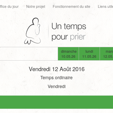
ffice du jour
Notre projet
Fonctionnement du site
Liens util
dimanche
lundi
mard
10.05.26
11.05.26
12.05
Vendredi 12 Août 2016
Temps ordinaire
Vendredi