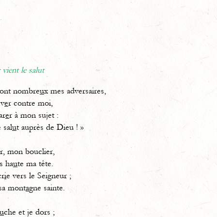
vient le salut
 sont nombre
u
x mes adversaires,
ev
e
r contre moi,
ar
e
r à mon sujet :
 sal
u
t auprès de Dieu ! »
r, mon bouclier,
ns ha
u
te ma tête.
cr
i
e vers le Seigneur ;
 sa mont
a
gne sainte.
u
che et je dors ;