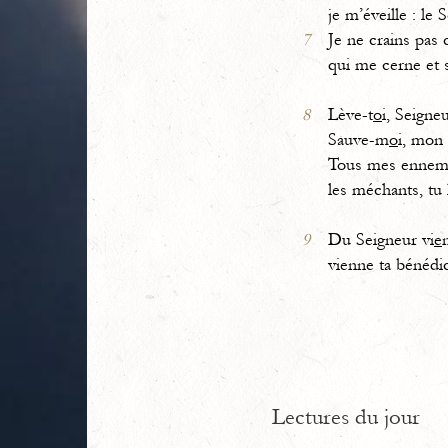
je m’éveille : le 
7
Je ne crains pas 
qui me cerne et 
8
Lève-t
o
i, Seigneu
Sauve-m
o
i, mon
Tous mes ennemis
les méchants, tu 
9
Du Seigneur vi
e
n
vienne ta bénédic
Lectures du jour