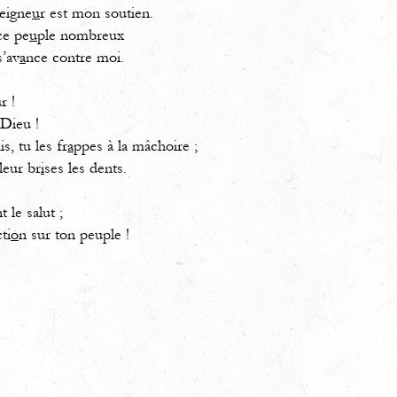
Seigne
u
r est mon soutien.
ce pe
u
ple nombreux
s’av
a
nce contre moi.
r !
 Dieu !
, tu les fr
a
ppes à la mâchoire ;
leur br
i
ses les dents.
t le salut ;
ti
o
n sur ton peuple !