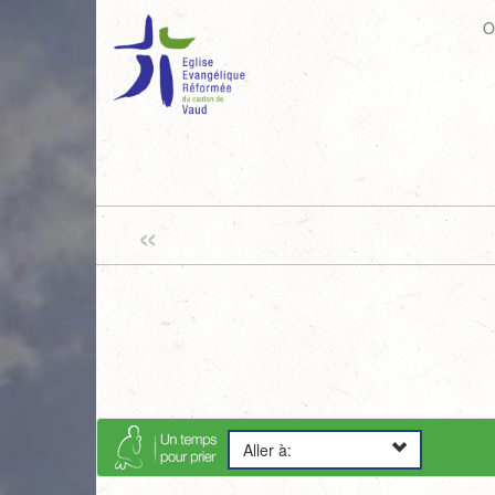
O
«
Aller à: