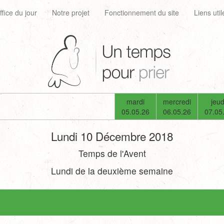
ffice du jour
Notre projet
Fonctionnement du site
Liens util
mardi
mercredi
jeud
05.05.26
06.05.26
07.05
Lundi 10 Décembre 2018
Temps de l'Avent
Lundi de la deuxième semaine