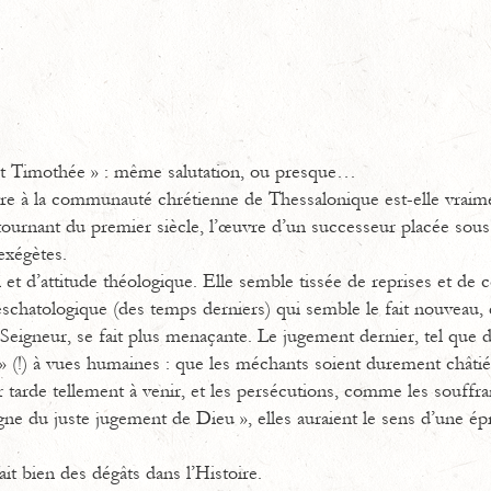
 et Timothée » : même salutation, ou presque…
re à la communauté chrétienne de Thessalonique est-elle vraime
 tournant du premier siècle, l’œuvre d’un successeur placée sous
 exégètes.
n et d’attitude théologique. Elle semble tissée de reprises et de
eschatologique (des temps derniers) qui semble le fait nouveau, 
Seigneur, se fait plus menaçante. Le jugement dernier, tel que d
 » (!) à vues humaines : que les méchants soient durement châtiés,
ur tarde tellement à venir, et les persécutions, comme les souffr
gne du juste jugement de Dieu », elles auraient le sens d’une épr
ait bien des dégâts dans l’Histoire.