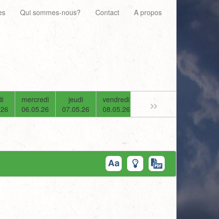
es
Qui sommes-nous?
Contact
A propos
»
i
mercredi
jeudi
vendredi
samedi
dimanche
.26
06.05.26
07.05.26
08.05.26
09.05.26
10.05.26