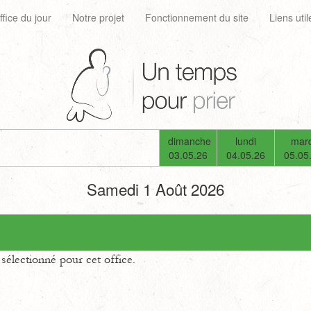
ffice du jour
Notre projet
Fonctionnement du site
Liens util
dimanche
lundi
mard
03.05.26
04.05.26
05.05
Samedi 1 Août 2026
électionné pour cet office.