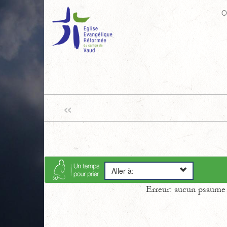
O
«
Aller à:
Erreur: aucun psaume s