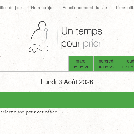
ffice du jour
Notre projet
Fonctionnement du site
Liens util
mardi
mercredi
jeud
05.05.26
06.05.26
07.05
Lundi 3 Août 2026
électionné pour cet office.