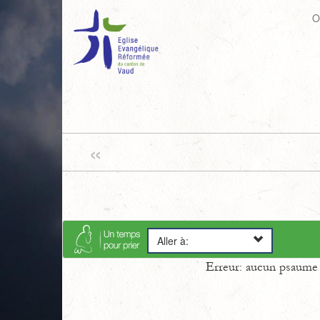
O
«
Aller à:
Erreur: aucun psaume s