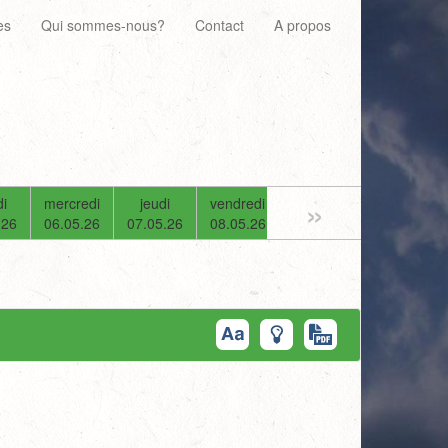
es
Qui sommes-nous?
Contact
A propos
»
i
mercredi
jeudi
vendredi
samedi
dimanche
.26
06.05.26
07.05.26
08.05.26
09.05.26
10.05.26