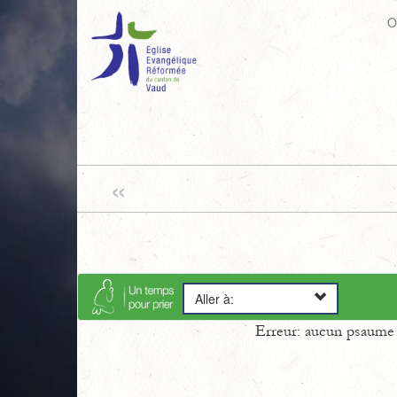
O
«
Aller à:
Erreur: aucun psaume s