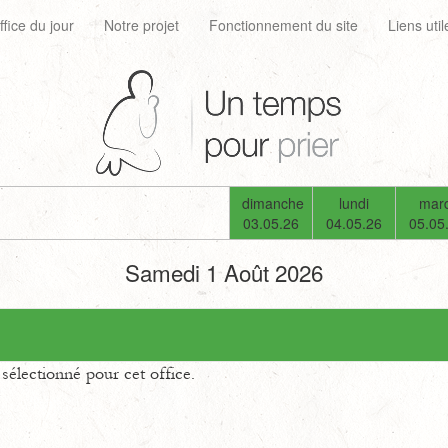
ffice du jour
Notre projet
Fonctionnement du site
Liens util
dimanche
lundi
mard
03.05.26
04.05.26
05.05
Samedi 1 Août 2026
électionné pour cet office.