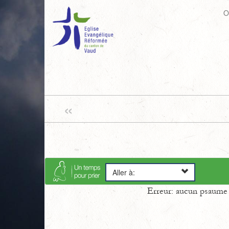
O
«
Aller à:
Erreur: aucun psaume s