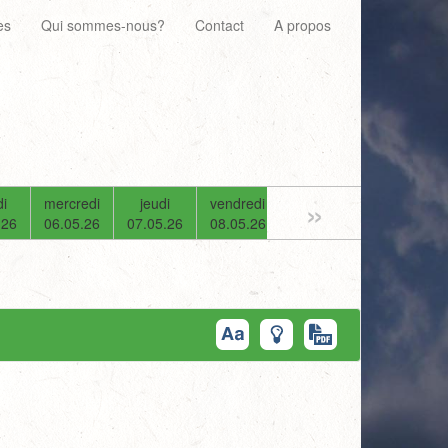
es
Qui sommes-nous?
Contact
A propos
»
i
mercredi
jeudi
vendredi
samedi
dimanche
.26
06.05.26
07.05.26
08.05.26
09.05.26
10.05.26