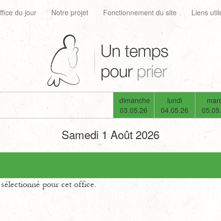
ffice du jour
Notre projet
Fonctionnement du site
Liens util
dimanche
lundi
mard
03.05.26
04.05.26
05.05
Samedi 1 Août 2026
électionné pour cet office.