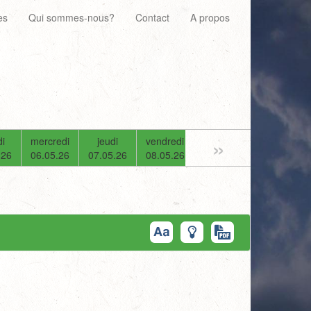
es
Qui sommes-nous?
Contact
A propos
»
i
mercredi
jeudi
vendredi
samedi
dimanche
.26
06.05.26
07.05.26
08.05.26
09.05.26
10.05.26