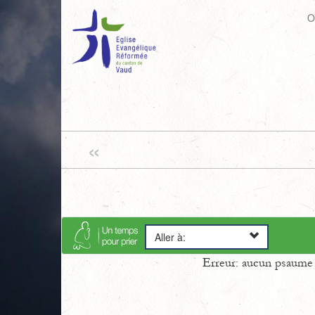
O
«
Aller à:
Erreur: aucun psaume s