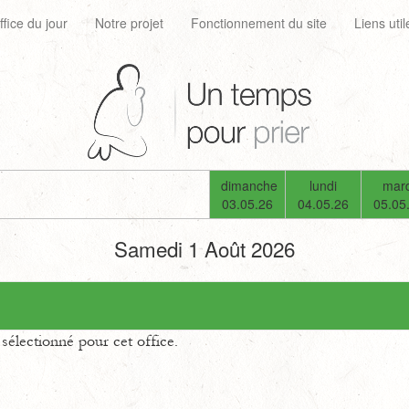
ffice du jour
Notre projet
Fonctionnement du site
Liens util
dimanche
lundi
mard
03.05.26
04.05.26
05.05
Samedi 1 Août 2026
électionné pour cet office.