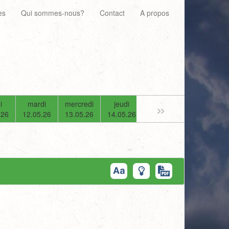
es
Qui sommes-nous?
Contact
A propos
»
i
mardi
mercredi
jeudi
vendredi
samedi
.26
12.05.26
13.05.26
14.05.26
15.05.26
16.05.26