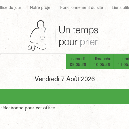
ffice du jour
Notre projet
Fonctionnement du site
Liens util
samedi
dimanche
lund
09.05.26
10.05.26
11.05
Vendredi 7 Août 2026
électionné pour cet office.