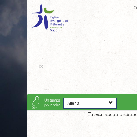
O
«
Aller à:
Erreur: aucun psaume s