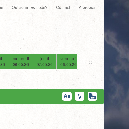
es
Qui sommes-nous?
Contact
A propos
»
i
mercredi
jeudi
vendredi
samedi
dimanche
.26
06.05.26
07.05.26
08.05.26
09.05.26
10.05.26