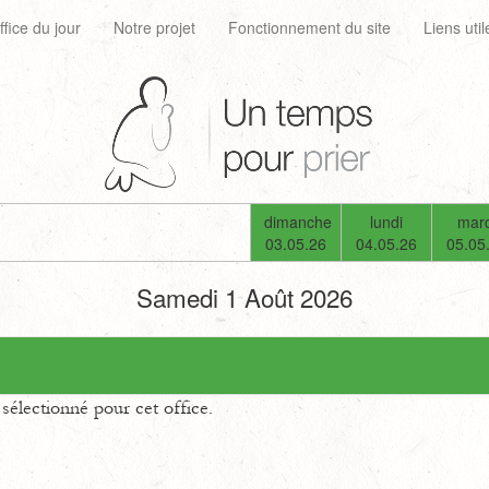
ffice du jour
Notre projet
Fonctionnement du site
Liens util
dimanche
lundi
mard
03.05.26
04.05.26
05.05
Samedi 1 Août 2026
électionné pour cet office.