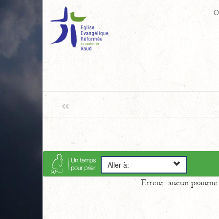
O
«
Aller à:
Erreur: aucun psaume s