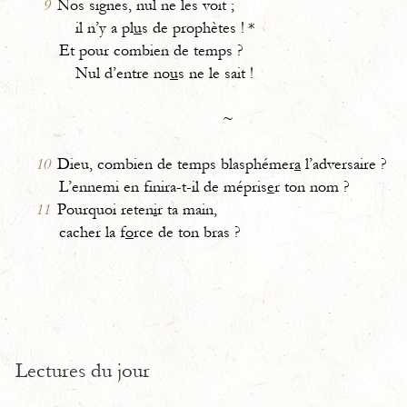
9
Nos signes, nul ne les voit ;
il n’y a pl
u
s de prophètes ! *
Et pour combien de temps ?
Nul d’entre no
u
s ne le sait !
~
10
Dieu, combien de temps blasphémer
a
l’adversaire ?
L’ennemi en finira-t-il de mépris
e
r ton nom ?
11
Pourquoi reten
i
r ta main,
cacher la f
o
rce de ton bras ?
Lectures du jour