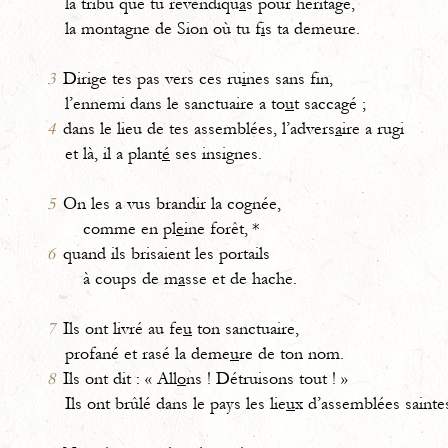
la tribu que tu revendiqu
a
s pour héritage,
la montagne de Sion où tu f
i
s ta demeure.
3
Dirige tes pas vers ces ru
i
nes sans fin,
l’ennemi dans le sanctuaire a to
u
t saccagé ;
4
dans le lieu de tes assemblées, l’advers
a
ire a rugi
et là, il a plant
é
ses insignes.
5
On les a vus brandir la cognée,
comme en pl
e
ine forêt, *
6
quand ils brisaient les portails
à coups de m
a
sse et de hache.
7
Ils ont livré au fe
u
ton sanctuaire,
profané et rasé la deme
u
re de ton nom.
8
Ils ont dit : « All
o
ns ! Détruisons tout ! »
Ils ont brûlé dans le pays les lie
u
x d’assemblées sainte