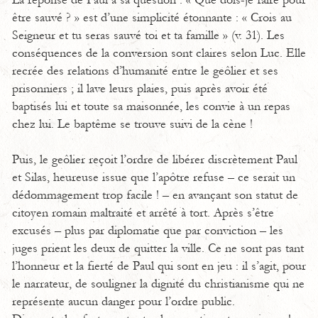
La réponse de Paul à sa question : « Que dois-je faire pour
être sauvé ? » est d’une simplicité étonnante : « Crois au
Seigneur et tu seras sauvé toi et ta famille » (v. 31). Les
conséquences de la conversion sont claires selon Luc. Elle
recrée des relations d’humanité entre le geôlier et ses
prisonniers ; il lave leurs plaies, puis après avoir été
baptisés lui et toute sa maisonnée, les convie à un repas
chez lui. Le baptême se trouve suivi de la cène !
Puis, le geôlier reçoit l’ordre de libérer discrètement Paul
et Silas, heureuse issue que l’apôtre refuse – ce serait un
dédommagement trop facile ! – en avançant son statut de
citoyen romain maltraité et arrêté à tort. Après s’être
excusés – plus par diplomatie que par conviction – les
juges prient les deux de quitter la ville. Ce ne sont pas tant
l’honneur et la fierté de Paul qui sont en jeu : il s’agit, pour
le narrateur, de souligner la dignité du christianisme qui ne
représente aucun danger pour l’ordre public.