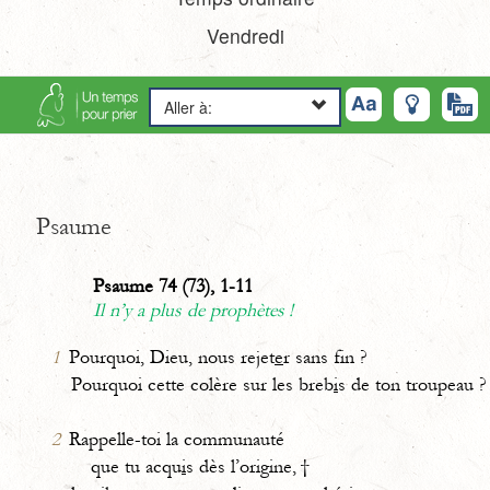
Vendredi
Aller à:
Psaume
Psaume 74 (73), 1-11
Il n’y a plus de prophètes !
1
Pourquoi, Dieu, nous rejet
e
r sans fin ?
Pourquoi cette colère sur les breb
i
s de ton troupeau ?
2
Rappelle-toi la communauté
que tu acqu
i
s dès l’origine, †