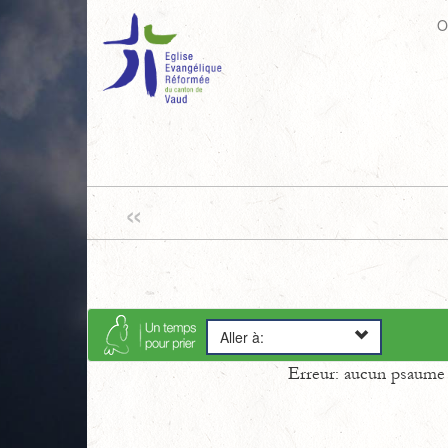
O
«
Aller à:
Erreur: aucun psaume s