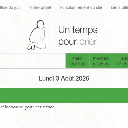
ffice du jour
Notre projet
Fonctionnement du site
Liens util
mardi
mercredi
jeud
05.05.26
06.05.26
07.05
Lundi 3 Août 2026
électionné pour cet office.