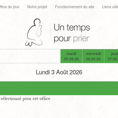
ffice du jour
Notre projet
Fonctionnement du site
Liens util
mardi
mercredi
jeud
05.05.26
06.05.26
07.05
Lundi 3 Août 2026
électionné pour cet office.