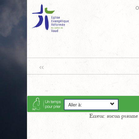
O
«
Aller à:
Erreur: aucun psaume s