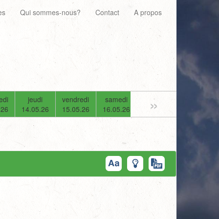
es
Qui sommes-nous?
Contact
A propos
»
edi
jeudi
vendredi
samedi
dimanche
lundi
.26
14.05.26
15.05.26
16.05.26
17.05.26
18.05.26