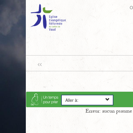
O
«
Aller à:
Erreur: aucun psaume s