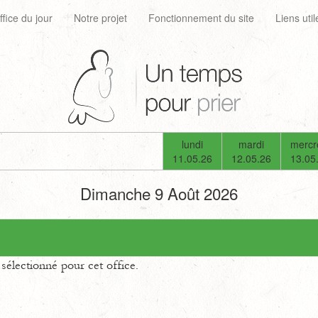
ffice du jour
Notre projet
Fonctionnement du site
Liens util
lundi
mardi
mercr
11.05.26
12.05.26
13.05
Dimanche 9 Août 2026
électionné pour cet office.