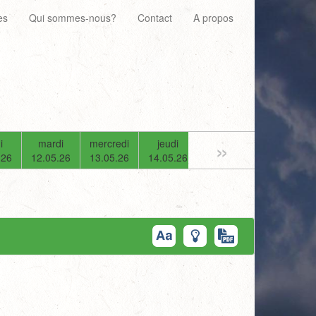
es
Qui sommes-nous?
Contact
A propos
»
i
mardi
mercredi
jeudi
vendredi
samedi
.26
12.05.26
13.05.26
14.05.26
15.05.26
16.05.26