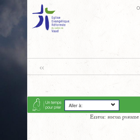
O
«
Aller à:
Erreur: aucun psaume s