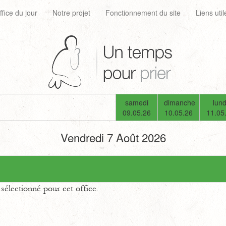
ffice du jour
Notre projet
Fonctionnement du site
Liens util
samedi
dimanche
lund
09.05.26
10.05.26
11.05
Vendredi 7 Août 2026
électionné pour cet office.