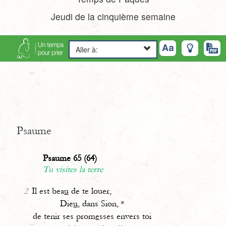
Jeudi de la cinquième semaine
Aller à:
Psaume
Psaume 65 (64)
Tu visites la terre
2
Il est bea
u
de te louer,
Die
u
, dans Sion, *
de tenir ses prom
e
sses envers toi