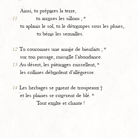
Ainsi, tu prép
a
res la terre,
11
tu arr
o
ses les sillons ; *
tu aplanis le sol, tu le détr
e
mpes sous les pluies,
tu bén
i
s les semailles.
12
Tu couronnes une ann
é
e de bienfaits ; *
sur ton passage, ruiss
e
lle l’abondance.
13
Au désert, les pâtur
a
ges ruissellent, *
les collines déb
o
rdent d’allégresse.
14
Les herbages se p
a
rent de troupeaux †
et les plaines se co
u
vrent de blé. *
Tout ex
u
lte et chante !