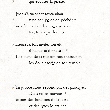
3
qui éco
u
tes la prière.
Jusqu’à toi vi
e
nt toute chair
4
avec son p
o
ids de péché ; *
nos fautes ont domin
é
sur nous :
t
o
i, tu les pardonnes.
5
Heureux ton invit
é
, ton élu :
il hab
i
te ta demeure ! *
Les biens de ta mais
o
n nous rassasient,
les dons sacr
é
s de ton temple !
~
6
Ta justice nous rép
o
nd par des prodiges,
Die
u
notre sauveur, *
espoir des horiz
o
ns de la terre
et des r
i
ves lointaines.