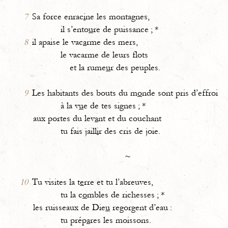
7
Sa force enrac
i
ne les montagnes,
il s’ento
u
re de puissance ; *
8
il apaise le vac
a
rme des mers,
le vacarme de leurs flots
et la rume
u
r des peuples.
9
Les habitants des bouts du m
o
nde sont pris d’effroi
à la v
u
e de tes signes ; *
aux portes du lev
a
nt et du couchant
tu fais jaill
i
r des cris de joie.
~
10
Tu visites la t
e
rre et tu l’abreuves,
tu la c
o
mbles de richesses ; *
les ruisseaux de Die
u
regorgent d’eau :
tu prép
a
res les moissons.