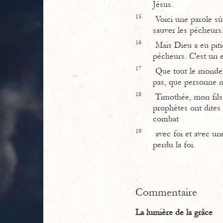
Jésus.
15
Voici une parole sû
sauver les pécheurs.
16
Mais Dieu a eu piti
pécheurs. C'est un 
17
Que tout le monde ho
pas, que personne n
18
Timothée, mon fils, 
prophètes ont dites 
combat
19
avec foi et avec un
perdu la foi.
Commentaire
La lumière de la grâce