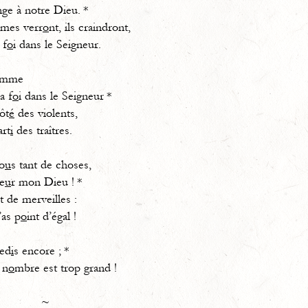
nge à notre Dieu. *
mes verr
o
nt, ils craindront,
f
o
i dans le Seigneur.
homme
 f
o
i dans le Seigneur *
ôt
é
des violents,
rt
i
des traîtres.
o
u
s tant de choses,
e
u
r mon Dieu ! *
et de merveilles :
s p
o
int d’égal !
red
i
s encore ; *
n
o
mbre est trop grand !
~