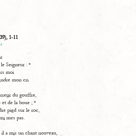
39), 1-11
ns
ir
 le Seigneur : *
rs moi
e
ndre mon cri.
orre
u
r du gouffre,
e et de la boue ; *
dre pi
e
d sur le roc,
rm
i
mes pas.
il a m
i
s un chant nouveau,