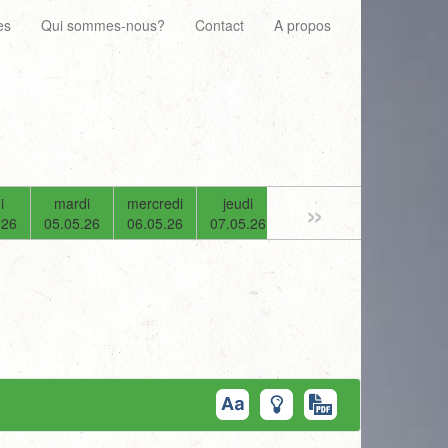
es
Qui sommes-nous?
Contact
A propos
»
i
mardi
mercredi
jeudi
vendredi
samedi
.26
05.05.26
06.05.26
07.05.26
08.05.26
09.05.26