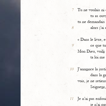
7
Tu ne voulais ni 
tu as ouv
tu ne demandais 
8
alors j’ai dit
« Dans le livre, e
9
ce que tu 
Mon Dieu, voil
à
ta loi me t
10
J’ann
o
nce la just
dans la g
vois, je ne retien
Seigne
u
r
11
Je n’ai pas enfoui
je n’ai pas ca