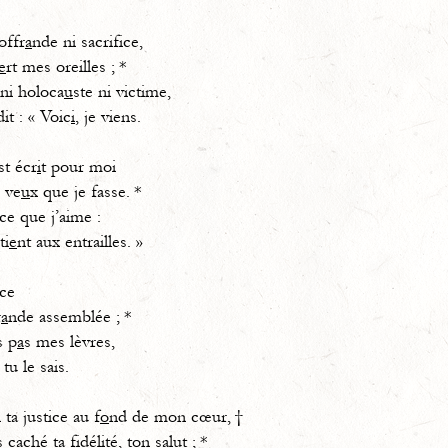
offr
a
nde ni sacrifice,
e
rt mes oreilles ; *
ni holoca
u
ste ni victime,
 : « Voic
i
, je viens.
st écr
i
t pour moi
ve
u
x que je fasse. *
ce que j’aime :
i
e
nt aux entrailles. »
ice
r
a
nde assemblée ; *
s p
a
s mes lèvres,
, tu le sais.
 ta justice au f
o
nd de mon cœur, †
ché ta fidélit
é
, ton salut ; *