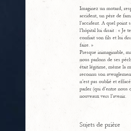
Imaginez un motard, resp
accident, un père de fami
l’accident. A quel point 
l’hôpital lui disait : « J
confiait son fils et lui d
faire. »
Presque inimaginable, mai
nous parlons de ses péch
était légitime, même la m
reconnu son aveuglement 
n’est pas oublié et effac
parler (qui d’entre nous
nouveaux vers l’avenir.
Sujets de prière