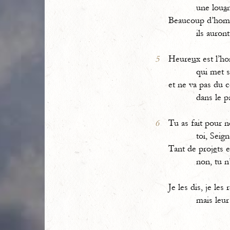
une lou
a
Beaucoup d’hom
ils auront 
5
Heure
u
x est l’
qui met sa
et ne va pas du c
dans le pa
6
Tu as fait pour n
toi, Seign
Tant de proj
e
ts 
non, tu n’a
Je les dis, je les 
mais leur 