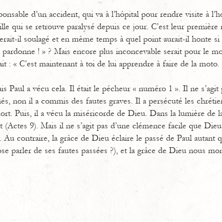
onsable d’un accident, qui va à l’hôpital pour rendre visite à l
lle qui se retrouve paralysé depuis ce jour. C’est leur première
serait-il soulagé et en même temps à quel point aurait-il honte si
e te pardonne ! » ? Mais encore plus inconcevable serait pour le m
isait : « C’est maintenant à toi de lui apprendre à faire de la moto
s Paul a vécu cela. Il était le pécheur « numéro 1 ». Il ne s’agit
és, non il a commis des fautes graves. Il a persécuté les chréti
ort. Puis, il a vécu la miséricorde de Dieu. Dans la lumière de la
(Actes 9). Mais il ne s’agit pas d’une clémence facile que Die
é. Au contraire, la grâce de Dieu éclaire le passé de Paul autant
 ose parler de ses fautes passées ?), et la grâce de Dieu nous m