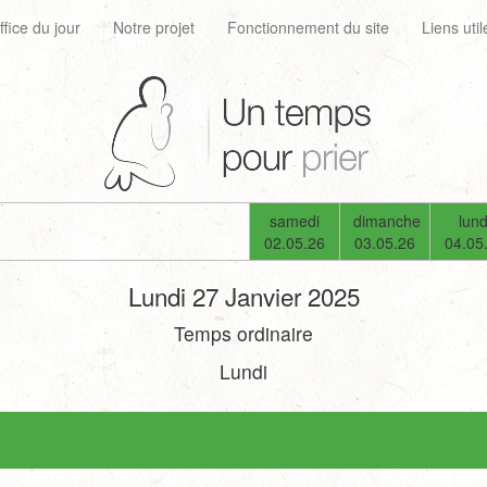
ffice du jour
Notre projet
Fonctionnement du site
Liens util
samedi
dimanche
lund
02.05.26
03.05.26
04.05
Lundi 27 Janvier 2025
Temps ordinaire
Lundi