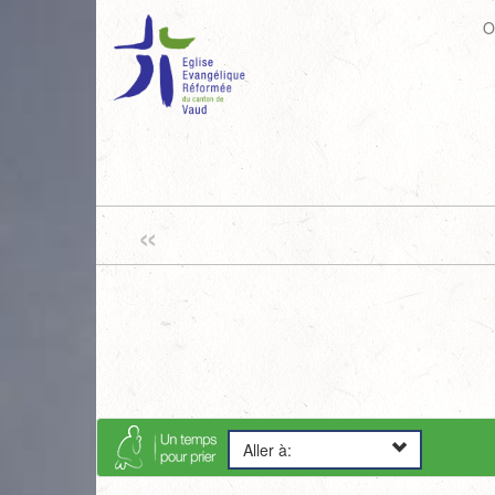
O
«
Aller à: