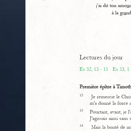
j’ai dit ton amo
u
à la gr
a
nd
Lectures du jour
Es 52, 13 - 15
Es 53, 1 
Première épître à Timoth
12
Je remercie le Chris
m'a donné la force 
13
Pourtant, avant, je l'
J'agissais ainsi sans
14
Mais la bonté de not