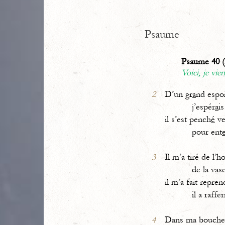
Psaume
Psaume 40 (
Voici, je vie
2
D’un gr
a
nd espo
j’espér
a
is
il s’est pench
é
ve
pour ent
3
Il m’a tiré de l’h
de la v
a
s
il m’a fait repren
il a raffe
4
Dans ma bouche 