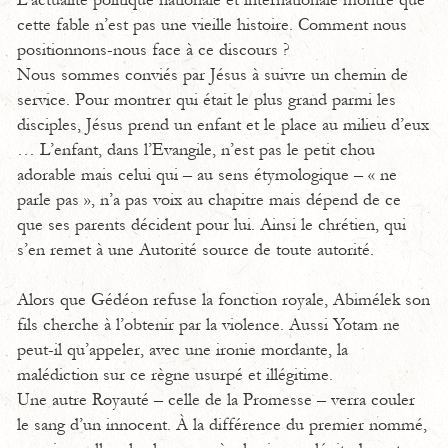
L’actualité politique nationale et internationale montre que
cette fable n’est pas une vieille histoire. Comment nous
positionnons-nous face à ce discours ?
Nous sommes conviés par Jésus à suivre un chemin de
service. Pour montrer qui était le plus grand parmi les
disciples, Jésus prend un enfant et le place au milieu d’eux
… L’enfant, dans l’Evangile, n’est pas le petit chou
adorable mais celui qui – au sens étymologique – « ne
parle pas », n’a pas voix au chapitre mais dépend de ce
que ses parents décident pour lui. Ainsi le chrétien, qui
s’en remet à une Autorité source de toute autorité.
Alors que Gédéon refuse la fonction royale, Abimélek son
fils cherche à l’obtenir par la violence. Aussi Yotam ne
peut-il qu’appeler, avec une ironie mordante, la
malédiction sur ce règne usurpé et illégitime.
Une autre Royauté – celle de la Promesse – verra couler
le sang d’un innocent. À la différence du premier nommé,