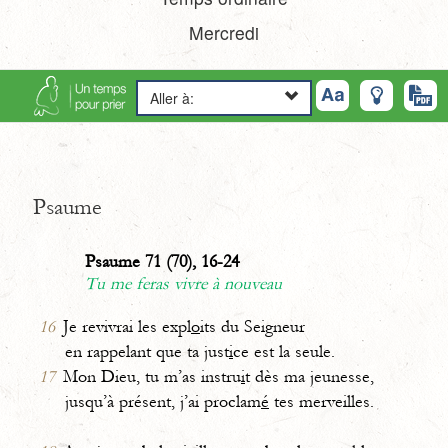
Mercredi
Aller à:
Psaume
Psaume 71 (70), 16-24
Tu me feras vivre à nouveau
16
Je revivrai les expl
o
its du Seigneur
en rappelant que ta just
i
ce est la seule.
17
Mon Dieu, tu m’as instru
i
t dès ma jeunesse,
jusqu’à présent, j’ai proclam
é
tes merveilles.