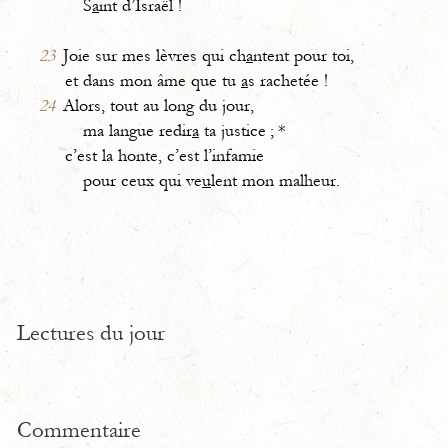
S
a
int d’Israël !
23
Joie sur mes lèvres qui ch
a
ntent pour toi,
et dans mon âme que tu
a
s rachetée !
24
Alors, tout au long du jour,
ma langue redir
a
ta justice ; *
c’est la honte, c’est l’infamie
pour ceux qui ve
u
lent mon malheur.
Lectures du jour
Commentaire