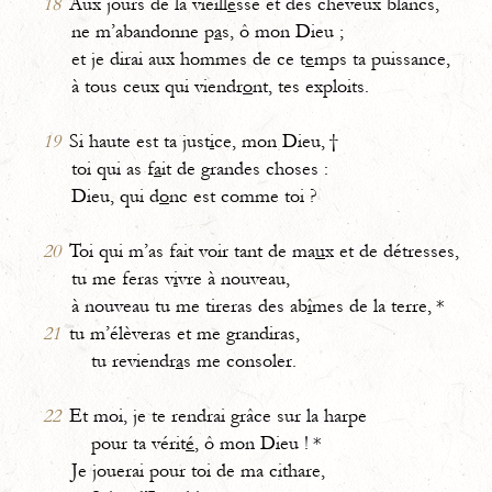
18
Aux jours de la vieill
e
sse et des cheveux blancs,
ne m’abandonne p
a
s, ô mon Dieu ;
et je dirai aux hommes de ce t
e
mps ta puissance,
à tous ceux qui viendr
o
nt, tes exploits.
19
Si haute est ta just
i
ce, mon Dieu, †
toi qui as f
a
it de grandes choses :
Dieu, qui d
o
nc est comme toi ?
20
Toi qui m’as fait voir tant de ma
u
x et de détresses,
tu me feras v
i
vre à nouveau,
à nouveau tu me tireras des ab
î
mes de la terre, *
21
tu m’élèveras et me grandiras,
tu reviendr
a
s me consoler.
22
Et moi, je te rendrai grâce sur la harpe
pour ta vérit
é
, ô mon Dieu ! *
Je jouerai pour toi de ma cithare,