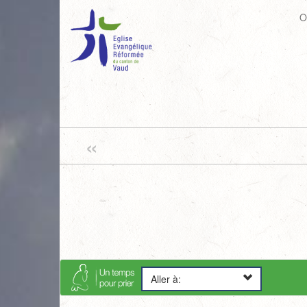
O
«
Aller à: