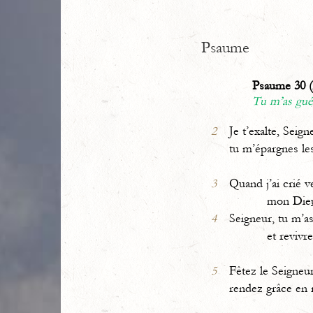
Psaume
Psaume 30 (
Tu m’as gué
2
Je t’exalte, Seign
tu m’épargnes les
3
Quand j’ai crié v
mon Die
4
Seigneur, tu m’as
et revivre qu
5
Fêtez le Seigneur
rendez grâce en 