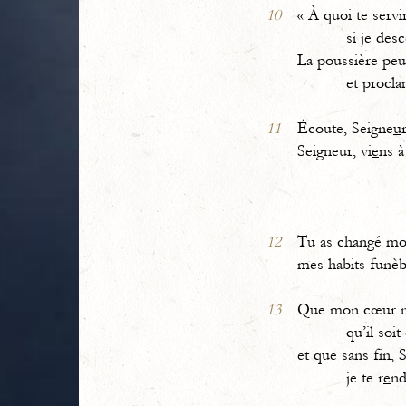
10
« À quoi te servi
si je desc
La poussière peu
et procla
11
Écoute, Seigne
u
Seigneur, vi
e
ns à
12
Tu as changé mo
mes habits funèb
13
Que mon cœur n
qu’il soit e
et que sans fin, 
je te r
e
nd