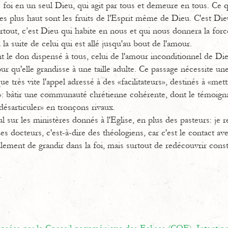
 foi en un seul Dieu, qui agit par tous et demeure en tous. Ce q
es plus haut sont les fruits de l'Esprit même de Dieu. C'est Di
urtout, c’est Dieu qui habite en nous et qui nous donnera la forc
 la suite de celui qui est allé jusqu'au bout de l'amour.
t le don dispensé à tous, celui de l'amour inconditionnel de Di
pour qu'elle grandisse à une taille adulte. Ce passage nécessite une
 très vite l'appel adressé à des «facilitateurs», destinés à «mett
»: bâtir une communauté chrétienne cohérente, dont le témoignag
«désarticuler» en tronçons rivaux.
l sur les ministères donnés à l'Eglise, en plus des pasteurs: je r
es docteurs, c'est-à-dire des théologiens, car c'est le contact avec
ement de grandir dans la foi, mais surtout de redécouvrir cons