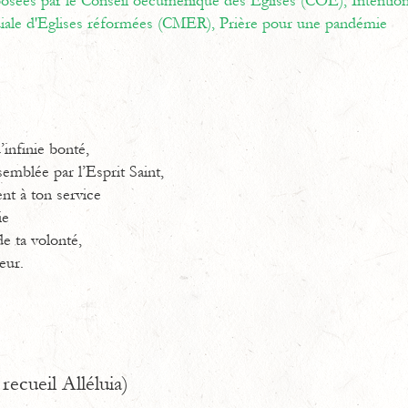
oposées par le Conseil oecuménique des Eglises (COE),
Intentio
ale d'Eglises réformées (CMER),
Prière pour une pandémie
infinie bonté,
semblée par l’Esprit Saint,
nt à ton service
ie
e ta volonté,
eur.
recueil Alléluia)