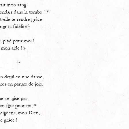
r
a
it mon sang
end
a
is dans la tombe ? *
t-
e
lle te rendre grâce
m
e
r ta fidélité ?
r, pitié pour moi !
 mon aide ! »
~
n de
u
il en une danse,
res en par
u
re de joie.
e se t
a
ise pas,
n f
ê
te pour toi, *
Seigne
u
r, mon Dieu,
e grâce !