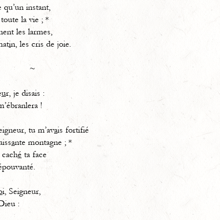
e qu’un instant,
 toute la vie ; *
nent les larmes,
at
i
n, les cris de joie.
~
e
u
r, je disais :
m’ébranlera !
eigneur, tu m’av
a
is fortifié
ss
a
nte montagne ; *
s cach
é
ta face
épouvanté.
o
i, Seigneur,
ieu :