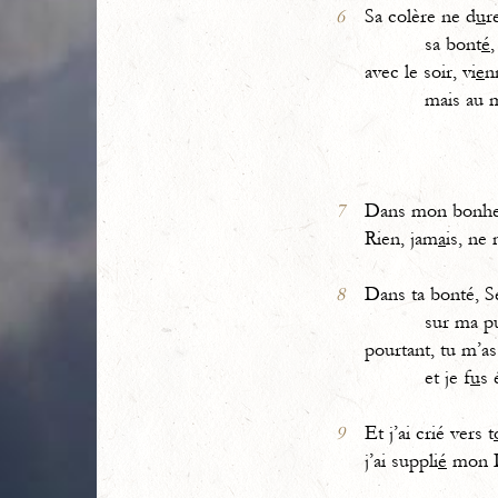
6
Sa colère ne d
u
r
sa bont
é
,
avec le soir, vi
e
n
mais au m
7
Dans mon bonh
Rien, jam
a
is, ne 
8
Dans ta bonté, S
sur ma pui
pourtant, tu m’a
et je f
u
s 
9
Et j’ai crié vers t
j’ai suppli
é
mon D