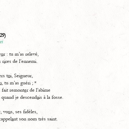
29)
ri
e
u
r : tu m’as relevé,
 r
i
res de l’ennemi.
ers t
o
i, Seigneur,
u
, tu m’as guéri ; *
 fait remont
e
r de l’abîme
and je descend
a
is à la fosse.
, vo
u
s, ses fidèles,
rappel
a
nt son nom très saint.