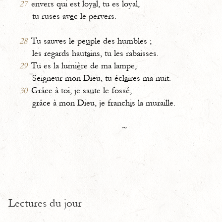
27
envers qui est loy
a
l, tu es loyal,
tu ruses av
e
c le pervers.
28
Tu sauves le pe
u
ple des humbles ;
les regards haut
a
ins, tu les rabaisses.
29
Tu es la lumi
è
re de ma lampe,
Seigneur mon Dieu, tu écl
a
ires ma nuit.
30
Grâce à toi, je sa
u
te le fossé,
grâce à mon Dieu, je franch
i
s la muraille.
~
Lectures du jour