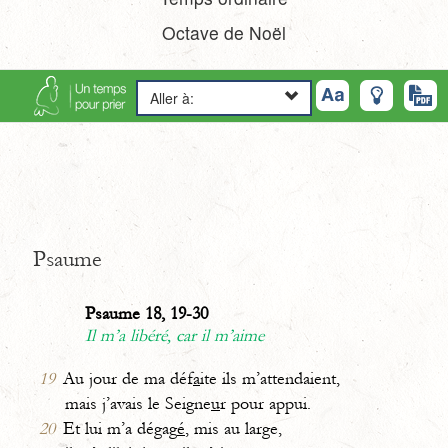
Octave de Noël
Aller à:
Psaume
Psaume 18, 19-30
Il m’a libéré, car il m’aime
19
Au jour de ma déf
a
ite ils m’attendaient,
mais j’avais le Seigne
u
r pour appui.
20
Et lui m’a dégag
é
, mis au large,