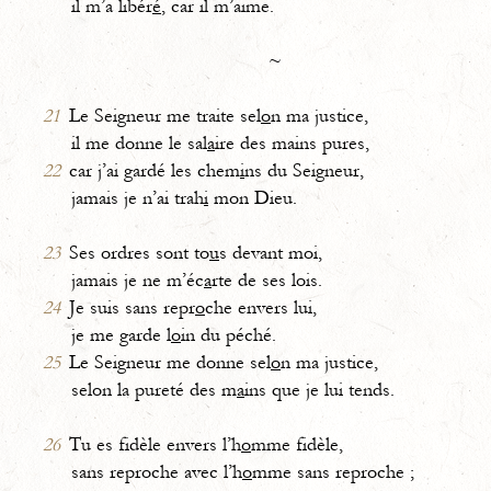
il m’a libér
é
, car il m’aime.
~
21
Le Seigneur me traite sel
o
n ma justice,
il me donne le sal
a
ire des mains pures,
22
car j’ai gardé les chem
i
ns du Seigneur,
jamais je n’ai trah
i
mon Dieu.
23
Ses ordres sont to
u
s devant moi,
jamais je ne m’éc
a
rte de ses lois.
24
Je suis sans repr
o
che envers lui,
je me garde l
o
in du péché.
25
Le Seigneur me donne sel
o
n ma justice,
selon la pureté des m
a
ins que je lui tends.
26
Tu es fidèle envers l’h
o
mme fidèle,
sans reproche avec l’h
o
mme sans reproche ;