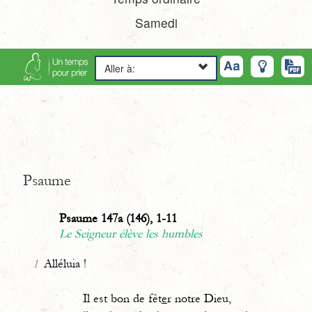
Samedi
Aller à:
Psaume
Psaume 147a (146), 1-11
Le Seigneur élève les humbles
1
Alléluia !
Il est bon de fêt
e
r notre Dieu,