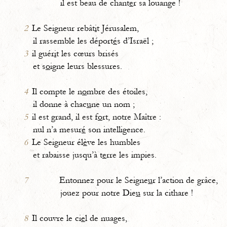
il est beau de chant
e
r sa louange !
2
Le Seigneur rebât
i
t Jérusalem,
il rassemble les déport
é
s d’Israël ;
3
il guér
i
t les cœurs brisés
et s
o
igne leurs blessures.
4
Il compte le n
o
mbre des étoiles,
il donne à chac
u
ne un nom ;
5
il est grand, il est f
o
rt, notre Maître :
nul n’a mesur
é
son intelligence.
6
Le Seigneur él
è
ve les humbles
et rabaisse jusqu’à t
e
rre les impies.
7
Entonnez pour le Seigne
u
r l’action de grâce,
jouez pour notre Die
u
sur la cithare !
8
Il couvre le ci
e
l de nuages,