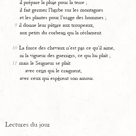
il prépare la plu
i
e pour la terre ;
il fait germer l’h
e
rbe sur les montagnes
et les plantes pour l’us
a
ge des hommes ;
9
il donne leur pât
u
re aux troupeaux,
aux petits du corbea
u
qui la réclament.
10
La force des chevaux n’est p
a
s ce qu’il aime,
ni la vigueur des guerri
e
rs, ce qui lui plaît ;
11
mais le Seigneur se plaît
avec ce
u
x qui le craignent,
avec ceux qui esp
è
rent son amour.
Lectures du jour