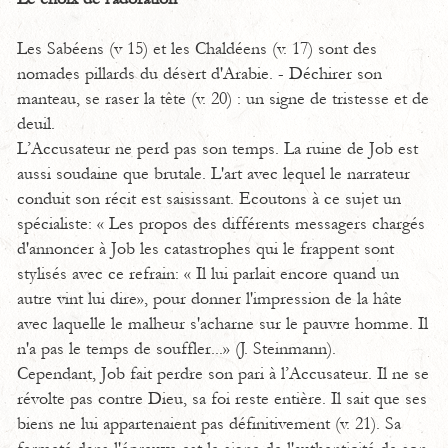
Les Sabéens (v 15) et les Chaldéens (v. 17) sont des
nomades pillards du désert d'Arabie. - Déchirer son
manteau, se raser la tête (v. 20) : un signe de tristesse et de
deuil.
L’Accusateur ne perd pas son temps. La ruine de Job est
aussi soudaine que brutale. L'art avec lequel le narrateur
conduit son récit est saisissant. Ecoutons à ce sujet un
spécialiste: « Les propos des différents messagers chargés
d'annoncer à Job les catastrophes qui le frappent sont
stylisés avec ce refrain: « Il lui parlait encore quand un
autre vint lui dire», pour donner l'impression de la hâte
avec laquelle le malheur s'acharne sur le pauvre homme. Il
n'a pas le temps de souffler...» (J. Steinmann).
Cependant, Job fait perdre son pari à l’Accusateur. Il ne se
révolte pas contre Dieu, sa foi reste entière. Il sait que ses
biens ne lui appartenaient pas définitivement (v. 21). Sa