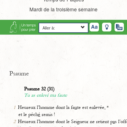
Mardi de la troisième semaine
Aller à:
Psaume
Psaume 32 (31)
Tu as enlevé ma faute
1
Heureux l’homme dont la fa
u
te est enlevée, *
et le péch
é
remis !
2
Heureux l’homme dont le Seigneur ne retient p
a
s l’of