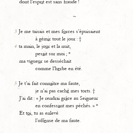
dont l’espr
i
t est sans fraude !
~
3
Je me taisais et mes f
o
rces s’épuisaient
à gém
i
r tout le jour : †
4
ta main, le jo
u
r et la nuit,
pes
a
it sur moi ; *
ma vigue
u
r se desséchait
comme l’h
e
rbe en été.
5
Je t’ai fait conn
a
ître ma faute,
je n’ai pas cach
é
mes torts. †
J’ai dit : « Je rendrai gr
â
ce au Seigneur
en confess
a
nt mes péchés. » *
Et t
o
i, tu as enlevé
l’off
e
nse de ma faute.