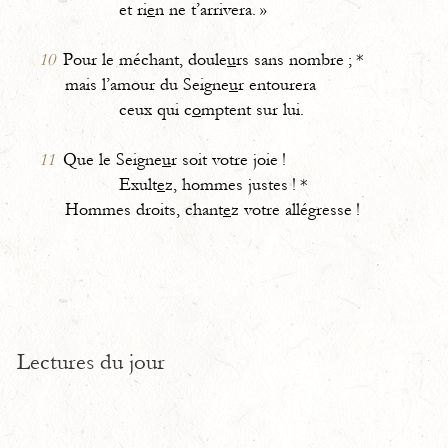
et ri
e
n ne t’arrivera. »
10
Pour le méchant, doule
u
rs sans nombre ; *
mais l’amour du Seigne
u
r entourera
ceux qui c
o
mptent sur lui.
11
Que le Seigne
u
r soit votre joie !
Exult
e
z, hommes justes ! *
Hommes droits, chant
e
z votre allégresse !
Lectures du jour