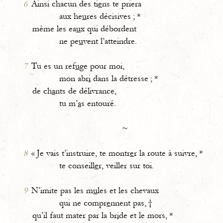
6
Ainsi chacun des ti
e
ns te priera
aux he
u
res décisives ; *
même les ea
u
x qui débordent
ne pe
u
vent l’atteindre.
7
Tu es un ref
u
ge pour moi,
mon abr
i
dans la détresse ; *
de ch
a
nts de délivrance,
tu m’
a
s entouré.
~
8
« Je vais t’instruire, te montr
e
r la route à suivre, *
te conseill
e
r, veiller sur toi.
9
N’imite pas les m
u
les et les chevaux
qui ne compr
e
nnent pas, †
qu’il faut mater par la br
i
de et le mors, *