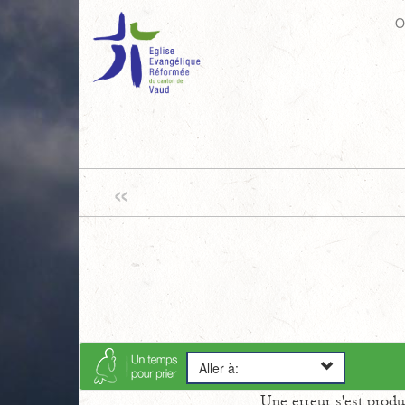
O
«
Aller à:
Une erreur s'est prod