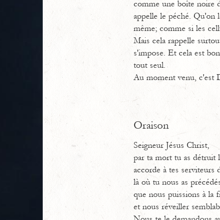
comme une boîte noire d'u
appelle le péché. Qu'on le
même; comme si les cellu
Mais cela rappelle surtou
s'impose. Et cela est bo
tout seul.
Au moment venu, c'est Di
Oraison
Seigneur Jésus Christ,
par ta mort tu as détruit l
accorde à tes serviteurs d
là où tu nous as précédés
que nous puissions à la 
et nous réveiller semblabl
Nous te le demandons au