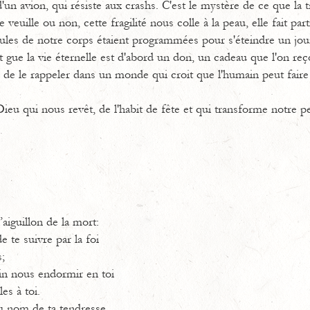
n avion, qui résiste aux crashs. C'est le mystère de ce que la tr
 veuille ou non, cette fragilité nous colle à la peau, elle fait par
les de notre corps étaient programmées pour s'éteindre un jou
t gue la vie éternelle est d'abord un don, un cadeau que l'on reç
n de le rappeler dans un monde qui croit que l'humain peut fair
eu qui nous revêt, de l'habit de fête et qui transforme notre pe
’aiguillon de la mort:
e te suivre par la foi
;
fin nous endormir en toi
es à toi.
 nom de ta tendresse.