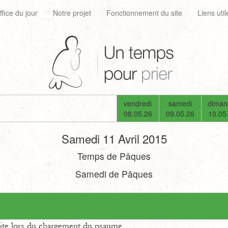
ffice du jour
Notre projet
Fonctionnement du site
Liens util
vendredi
samedi
diman
08.05.26
09.05.26
10.05
Samedi 11 Avril 2015
Temps de Pâques
Samedi de Pâques
uite lors du chargement du psaume.