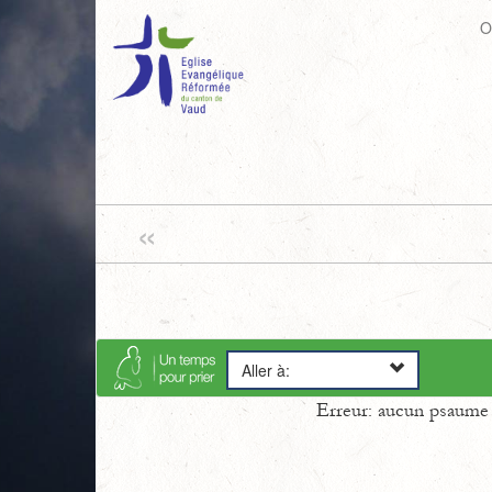
O
«
Aller à:
Erreur: aucun psaume s