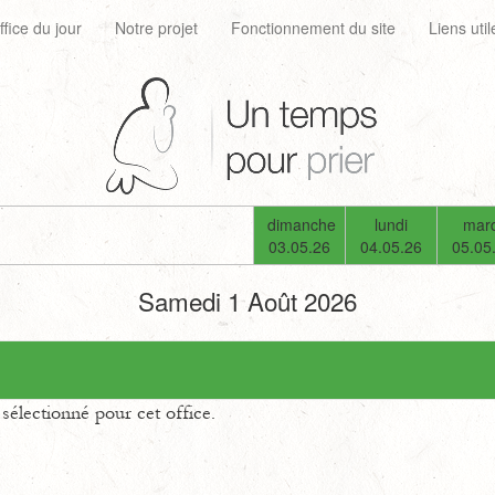
ffice du jour
Notre projet
Fonctionnement du site
Liens util
dimanche
lundi
mard
03.05.26
04.05.26
05.05
Samedi 1 Août 2026
électionné pour cet office.