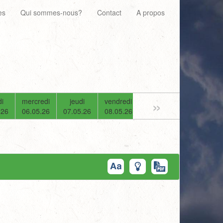
es
Qui sommes-nous?
Contact
A propos
»
i
mercredi
jeudi
vendredi
samedi
dimanche
.26
06.05.26
07.05.26
08.05.26
09.05.26
10.05.26